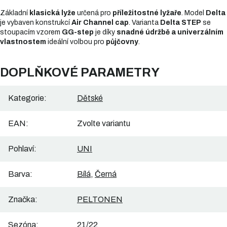
Základní
klasická lyže
určená pro
příležitostné lyžaře
. Model
Delta
je vybaven konstrukcí
Air Channel cap
. Varianta
Delta STEP
se
stoupacím vzorem
GG-step
je díky
snadné údržbě a univerzálním
vlastnostem
ideální volbou pro
půjčovny
.
DOPLŇKOVÉ PARAMETRY
Kategorie
:
Dětské
EAN
:
Zvolte variantu
Pohlaví
:
UNI
Barva
:
Bílá
,
Černá
Značka
:
PELTONEN
Sezóna
:
21/22