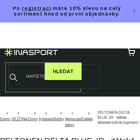
Přejít
Po
registraci
máte 10% slevu na celý
na
sortiment hned od první objednávky.
obsah
NÁ
KO
HLEDAT
PELTONEN DELTA
BLUE JR - dětské
Domů
SEZÓNA
Zimní
Vybavení
Běžky
Nemazací
Dětské
běžecké lyže se šupinami
běžky