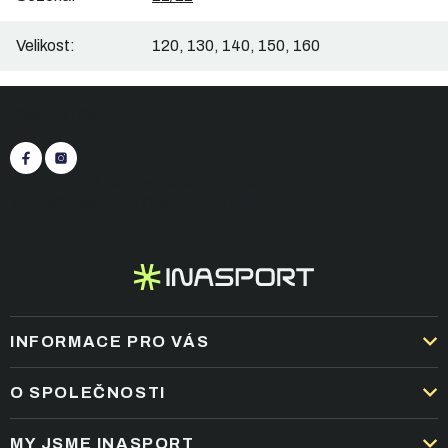
Velikost
:
120, 130, 140, 150, 160
Z
Sledujte nás
á
p
a
t
+420 545 422 430
(Po-Pá: 9:00 - 15:30)
í
eshop@inasport.cz
Odpovíme do 24 h
INFORMACE PRO VÁS
DOPRAVA A PLATBA
O SPOLEČNOSTI
OBCHODNÍ PODMÍNKY
KARIÉRA
MY JSME INASPORT