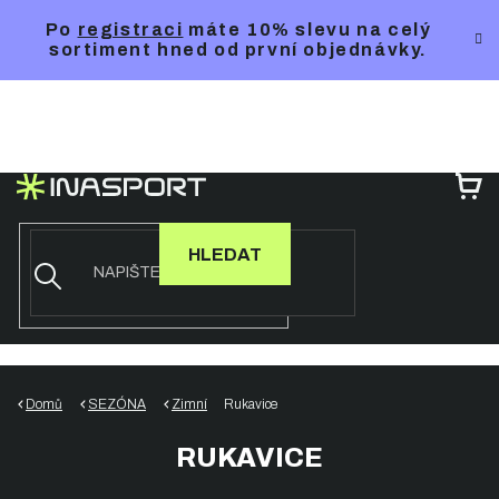
Přejít
Po
registraci
máte 10% slevu na celý
na
sortiment hned od první objednávky.
obsah
NÁ
KO
HLEDAT
Domů
SEZÓNA
Zimní
Rukavice
RUKAVICE