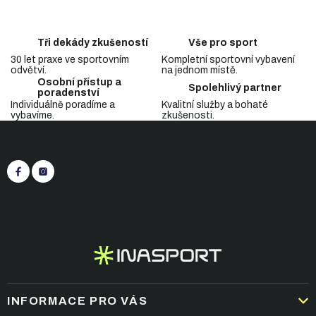
d
o
a
v
c
á
Tři dekády zkušeností
Vše pro sport
n
í
í
30 let praxe ve sportovním
Kompletní sportovní vybavení
p
odvětví.
na jednom místě.
r
Osobní přístup a
v
Spolehlivý partner
poradenství
k
Individuálně poradíme a
Kvalitní služby a bohaté
y
vybavíme.
zkušenosti.
Z
v
Sledujte nás
á
ý
p
p
i
a
s
t
+420 545 422 430
(Po-Pá: 9:00 - 15:30)
u
í
eshop@inasport.cz
Odpovíme do 24 h
INFORMACE PRO VÁS