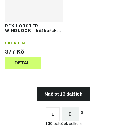
REX LOBSTER
WINDLOCK - běžkařské
palčáky
SKLADEM
377 Kč
DETAIL
Načíst 13 dalších
S
t
O
r
8
v
1
á
l
n
100
položek celkem
á
k