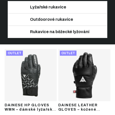
Lyžařské rukavice
Outdoorové rukavice
Rukavice na běžecké lyžování
Ř
V
a
OUTLET
OUTLET
ý
z
p
e
i
n
s
í
p
p
r
r
o
o
d
d
u
u
DAINESE HP GLOVES
DAINESE LEATHER
k
k
WMN – dámské lyžařské
GLOVES – kožené
t
t
rukavice
lyžařské rukavice