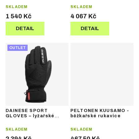
ů
ů
SKLADEM
SKLADEM
1 540 Kč
4 067 Kč
DETAIL
DETAIL
OUTLET
DAINESE SPORT
PELTONEN KUUSAMO -
GLOVES – lyžařské
běžkařské rukavice
rukavice
SKLADEM
SKLADEM
2 394 Kč
467,50 Kč