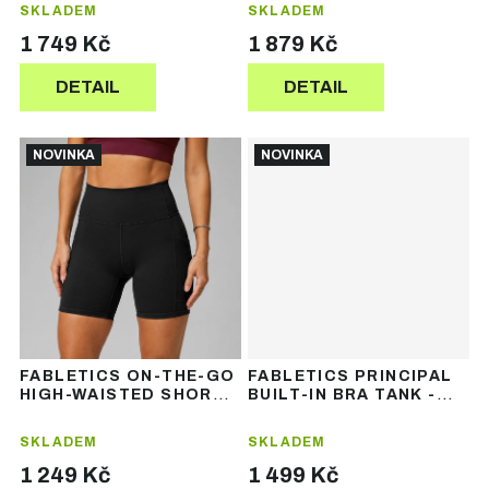
dámský sportovní
ů
ů
SKLADEM
SKLADEM
overal
1 749 Kč
1 879 Kč
DETAIL
DETAIL
NOVINKA
NOVINKA
FABLETICS ON-THE-GO
FABLETICS PRINCIPAL
HIGH-WAISTED SHORT -
BUILT-IN BRA TANK -
dámské sportovní
dámské sportovní tílko
šortky
SKLADEM
SKLADEM
1 249 Kč
1 499 Kč