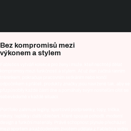
Bez kompromisů mezi
výkonem a stylem
Fabletics vytváří kolekce pro ženy i muže, kteří nechtějí dělat
kompromisy mezi funkčností a stylem. Ať už den začíná ranním
tréninkem, pokračuje pracovním setkáním nebo končí
odpočinkem s přáteli, produkty značky jsou navržené tak, aby se
přizpůsobily každé části dne a pomáhaly svým nositelům cítit se
sebevědomě v každé situaci.
Portfolio zahrnuje legíny, sportovní podprsenky, topy, trička,
mikiny, tepláky i další oblečení, které spojuje pohodlí, moderní
design a funkční materiály. Právě schopnost plynule přecházet
mezi sportem a každodenním životem udělala z Fabletics jednu