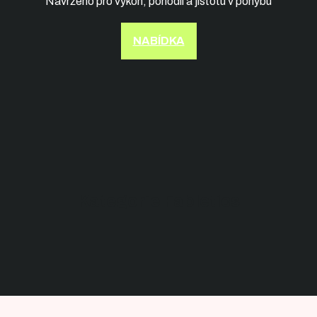
Navrženo pro výkon, pohodlí a jistotu v pohybu
NABÍDKA
Kategorie Fabletics