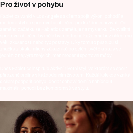
Pro život v pohybu
Fabletics vznikl v Los Angeles s cílem spojit výkon, pohodlí a
moderní styl do sportovního oblečení pro každodenní život. Od
samého začátku se Fabletics zaměřuje na myšlenku, že kvalitní
sportovní oblečení by mělo být dostupné každému bez ohledu na
věk, zkušenosti nebo typ postavy. Díky tomuto přístupu si
značka získala miliony zákazníků po celém světě a stala se
jedním z nejvýraznějších jmen moderní sportovní módy.
Dnes Fabletics inspiruje aktivní životní styl, ve kterém se sport
přirozeně prolíná s každodenním životem. Každá kolekce vzniká
s cílem podpořit pohyb, dodat sebevědomí a nabídnout
maximální pohodlí bez kompromisů ve stylu.