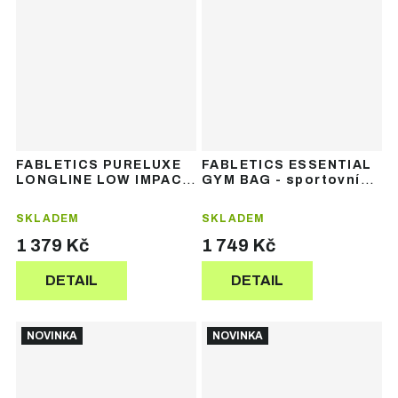
FABLETICS PURELUXE
FABLETICS ESSENTIAL
LONGLINE LOW IMPACT
GYM BAG - sportovní
BRA - dámská sportovní
taška
podprsenka
SKLADEM
SKLADEM
1 379 Kč
1 749 Kč
DETAIL
DETAIL
NOVINKA
NOVINKA