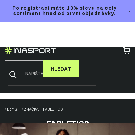
Přejít
Po
registraci
máte 10% slevu na celý
na
sortiment hned od první objednávky.
obsah
NÁ
KO
HLEDAT
Domů
ZNAČKA
FABLETICS
FABLETICS