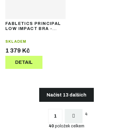
FABLETICS PRINCIPAL
LOW IMPACT BRA -
dámská sportovní
podprsenka
SKLADEM
1 379 Kč
DETAIL
Načíst 13 dalších
S
t
O
r
4
v
1
á
l
n
40
položek celkem
á
k