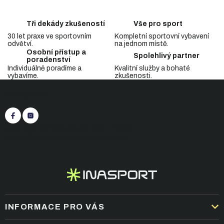
d
o
a
v
c
á
Tři dekády zkušeností
Vše pro sport
n
í
í
30 let praxe ve sportovním
Kompletní sportovní vybavení
p
odvětví.
na jednom místě.
r
Osobní přístup a
v
Spolehlivý partner
poradenství
k
Individuálně poradíme a
Kvalitní služby a bohaté
y
vybavíme.
zkušenosti.
Z
v
Sledujte nás
á
ý
p
p
i
a
s
t
+420 545 422 430
(Po-Pá: 9:00 - 15:30)
u
í
eshop@inasport.cz
Odpovíme do 24 h
INFORMACE PRO VÁS