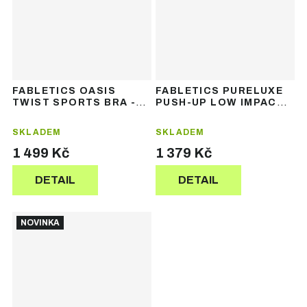
FABLETICS OASIS
FABLETICS PURELUXE
TWIST SPORTS BRA -
PUSH-UP LOW IMPACT
dámská sportovní
BRA - dámská sportovní
podprsenka
podprsenka
SKLADEM
SKLADEM
1 499 Kč
1 379 Kč
DETAIL
DETAIL
NOVINKA