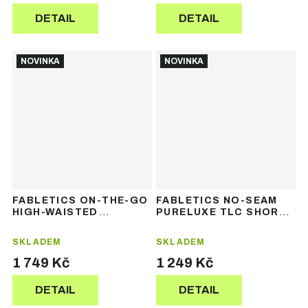
DETAIL
DETAIL
NOVINKA
NOVINKA
FABLETICS ON-THE-GO
FABLETICS NO-SEAM
HIGH-WAISTED
PURELUXE TLC SHORT -
LEGGING - dámské
dámské sportovní
legíny
šortky
SKLADEM
SKLADEM
1 749 Kč
1 249 Kč
DETAIL
DETAIL