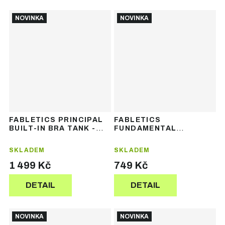
NOVINKA
NOVINKA
FABLETICS PRINCIPAL
FABLETICS
BUILT-IN BRA TANK -
FUNDAMENTAL
dámské sportovní tílko
PONYTAIL HAT -
kšiltovka
SKLADEM
SKLADEM
1 499 Kč
749 Kč
DETAIL
DETAIL
NOVINKA
NOVINKA