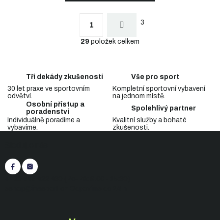
S
t
O
r
3
v
1
á
l
n
29
položek celkem
á
k
d
o
a
v
c
á
Tři dekády zkušeností
Vše pro sport
n
í
í
30 let praxe ve sportovním
Kompletní sportovní vybavení
p
odvětví.
na jednom místě.
r
Osobní přístup a
v
Spolehlivý partner
poradenství
k
Individuálně poradíme a
Kvalitní služby a bohaté
y
vybavíme.
zkušenosti.
Z
v
Sledujte nás
á
ý
p
p
i
a
s
t
+420 545 422 430
(Po-Pá: 9:00 - 15:30)
u
í
eshop@inasport.cz
Odpovíme do 24 h