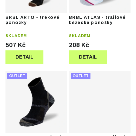
o
o
d
d
u
u
BRBL ARTO - trekové
BRBL ATLAS - trailové
k
k
ponožky
běžecké ponožky
t
t
ů
ů
SKLADEM
SKLADEM
507 Kč
208 Kč
DETAIL
DETAIL
OUTLET
OUTLET