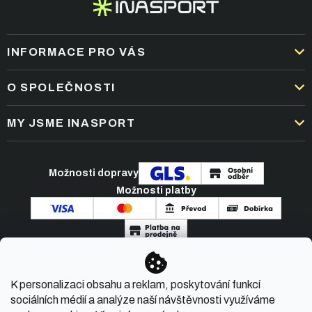
INFORMACE PRO VÁS
DOPRAVA A PLATBA
O SPOLEČNOSTI
OBCHODNÍ PODMÍNKY
KARIÉRA
MY JSME INASPORT
REKLAMACE A VRÁCENÍ ZBOŽÍ
NEJČASTĚJŠÍ OTÁZKY
ZPRACOVÁNÍ OSOBNÍCH ÚDAJŮ
O NÁS
PODMÍNKY AKCÍ
Možnosti dopravy
ČLÁNKY A NOVINKY
Možnosti platby
KONTAKT
Copyright 2026
INASPORT.CZ
. Všechna práva
K personalizaci obsahu a reklam, poskytování funkcí
vyhrazena.
sociálních médií a analýze naší návštěvnosti využíváme