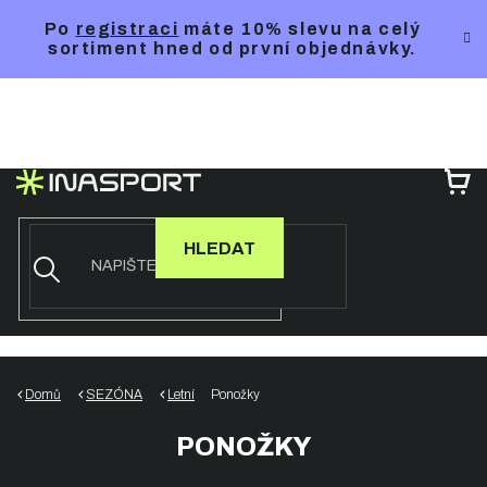
Přejít
Po
registraci
máte 10% slevu na celý
na
sortiment hned od první objednávky.
obsah
NÁ
KO
HLEDAT
Domů
SEZÓNA
Letní
Ponožky
PONOŽKY