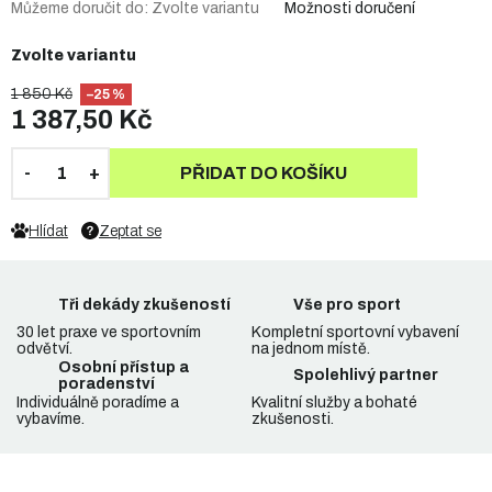
Můžeme doručit do:
Zvolte variantu
Možnosti doručení
Zvolte variantu
1 850 Kč
–25 %
1 387,50 Kč
PŘIDAT DO KOŠÍKU
Hlídat
Zeptat se
Tři dekády zkušeností
Vše pro sport
30 let praxe ve sportovním
Kompletní sportovní vybavení
odvětví.
na jednom místě.
Osobní přístup a
Spolehlivý partner
poradenství
Individuálně poradíme a
Kvalitní služby a bohaté
vybavíme.
zkušenosti.