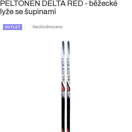
PELTONEN DELTA RED - běžecké
lyže se šupinami
Průměrné
Neohodnoceno
OUTLET
hodnocení
produktu
je
0,0
z
5
hvězdiček.