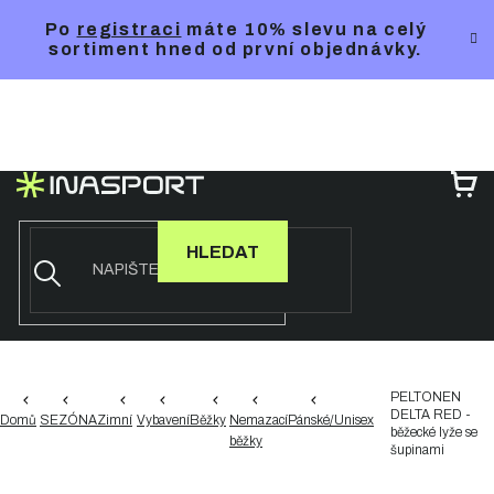
Přejít
Po
registraci
máte 10% slevu na celý
na
sortiment hned od první objednávky.
obsah
NÁ
KO
HLEDAT
PELTONEN
DELTA RED -
Domů
SEZÓNA
Zimní
Vybavení
Běžky
Nemazací
Pánské/Unisex
běžecké lyže se
běžky
šupinami