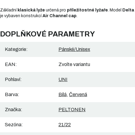
Základní
klasická lyže
určená pro
příležitostné lyžaře
. Model
Delta
je vybaven konstrukcí
Air Channel cap
.
DOPLŇKOVÉ PARAMETRY
Kategorie
:
Pánské/Unisex
EAN
:
Zvolte variantu
Pohlaví
:
UNI
Barva
:
Bílá
,
Červená
Značka
:
PELTONEN
Sezóna
:
21/22