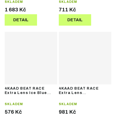
SKLADEM
SKLADEM
1 683 Kč
711 Kč
DETAIL
DETAIL
4KAAD BEAT RACE
4KAAD BEAT RACE
Extra Lens Ice Blue
Extra Lens
Grey – náhradní skla
Photochromic Gold –
náhradní skla
SKLADEM
SKLADEM
576 Kč
981 Kč