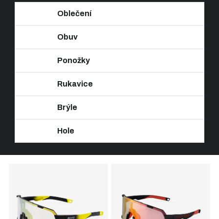
Oblečení
Obuv
Ponožky
Rukavice
Brýle
Hole
Ř
V
a
ý
z
p
e
i
n
s
í