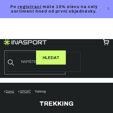
Přejít
Po
registraci
máte 10% slevu na celý
na
sortiment hned od první objednávky.
obsah
NÁ
KO
HLEDAT
Domů
SPORT
Trekking
TREKKING