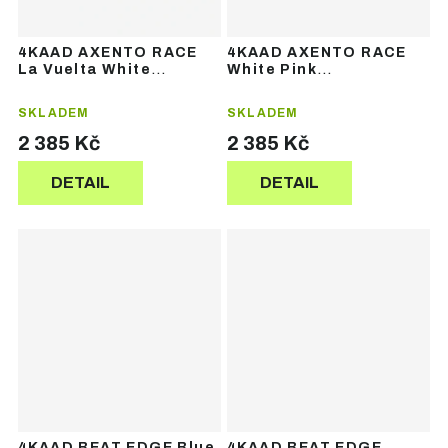
4KAAD AXENTO RACE
4KAAD AXENTO RACE
La Vuelta White
White Pink
Photochromic Red
Photochromic Pink –
Revo – sportovní brýle
sportovní brýle
SKLADEM
SKLADEM
2 385 Kč
2 385 Kč
DETAIL
DETAIL
4KAAD BEAT EDGE Blue
4KAAD BEAT EDGE