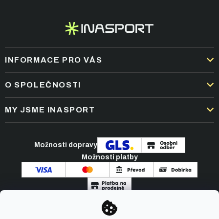
INFORMACE PRO VÁS
DOPRAVA A PLATBA
O SPOLEČNOSTI
OBCHODNÍ PODMÍNKY
KARIÉRA
MY JSME INASPORT
REKLAMACE A VRÁCENÍ ZBOŽÍ
NEJČASTĚJŠÍ OTÁZKY
ZPRACOVÁNÍ OSOBNÍCH ÚDAJŮ
O NÁS
PODMÍNKY AKCÍ
Možnosti dopravy
ČLÁNKY A NOVINKY
Možnosti platby
KONTAKT