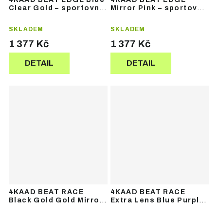
Clear Gold – sportovní
Mirror Pink – sportovní
brýle
brýle
SKLADEM
SKLADEM
1 377 Kč
1 377 Kč
DETAIL
DETAIL
4KAAD BEAT RACE
4KAAD BEAT RACE
Black Gold Gold Mirror
Extra Lens Blue Purple
– sportovní brýle
Mirror – náhradní skla