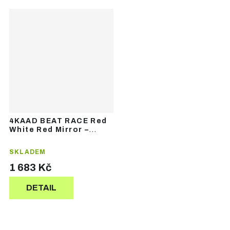
4KAAD BEAT RACE Red
White Red Mirror –
sportovní brýle
SKLADEM
1 683 Kč
DETAIL