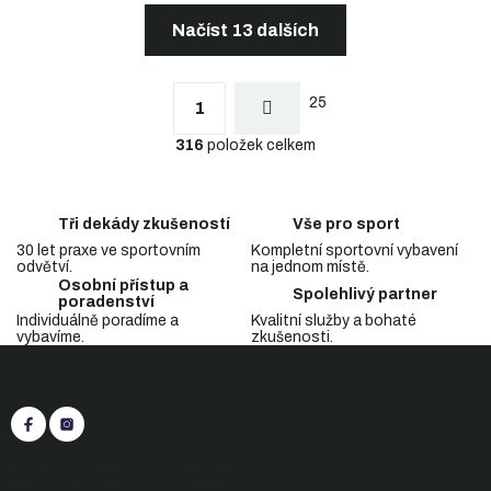
Načíst 13 dalších
S
t
O
r
25
v
1
á
l
n
316
položek celkem
á
k
d
o
a
v
c
á
Tři dekády zkušeností
Vše pro sport
n
í
í
30 let praxe ve sportovním
Kompletní sportovní vybavení
p
odvětví.
na jednom místě.
r
Osobní přístup a
v
Spolehlivý partner
poradenství
k
Individuálně poradíme a
Kvalitní služby a bohaté
y
vybavíme.
zkušenosti.
Z
v
Sledujte nás
á
ý
p
p
i
a
s
t
+420 545 422 430
(Po-Pá: 9:00 - 15:30)
u
í
eshop@inasport.cz
Odpovíme do 24 h