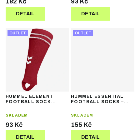
182 Kč
93 Kč
DETAIL
DETAIL
OUTLET
OUTLET
HUMMEL ELEMENT
HUMMEL ESSENTIAL
FOOTBALL SOCK
FOOTBALL SOCKS –
FOOTLESS – fotbalové
fotbalové štulpny
štulpny bez chodidla
SKLADEM
SKLADEM
93 Kč
155 Kč
DETAIL
DETAIL