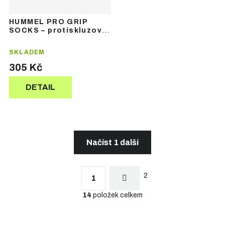
HUMMEL PRO GRIP
SOCKS – protiskluzové
sportovní ponožky
SKLADEM
305 Kč
DETAIL
Načíst 1 další
S
t
O
r
2
v
1
á
l
n
14
položek celkem
á
k
d
o
a
v