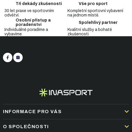
c
á
Tři dekády zkušeností
Vše pro sport
n
í
í
30 let praxe ve sportovním
Kompletní sportovní vybavení
p
odvětví.
na jednom místě.
r
Osobní přístup a
v
Spolehlivý partner
poradenství
k
Individuálně poradíme a
Kvalitní služby a bohaté
y
vybavíme.
zkušenosti.
Z
v
Sledujte nás
á
ý
p
p
i
a
s
t
+420 545 422 430
(Po-Pá: 9:00 - 15:30)
u
í
eshop@inasport.cz
Odpovíme do 24 h
INFORMACE PRO VÁS
DOPRAVA A PLATBA
O SPOLEČNOSTI