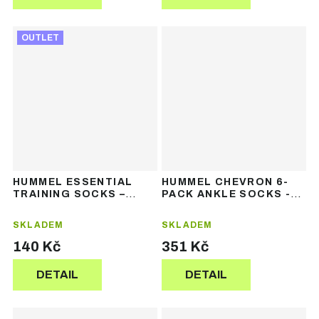
OUTLET
HUMMEL ESSENTIAL
HUMMEL CHEVRON 6-
TRAINING SOCKS –
PACK ANKLE SOCKS -
tréninkové ponožky
ponožky 6 párů
SKLADEM
SKLADEM
140 Kč
351 Kč
DETAIL
DETAIL