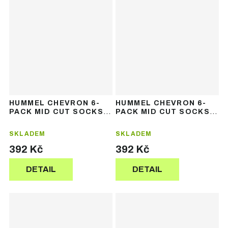
HUMMEL CHEVRON 6-
HUMMEL CHEVRON 6-
PACK MID CUT SOCKS –
PACK MID CUT SOCKS –
sportovní ponožky (6
sportovní ponožky (6
párů)
párů)
SKLADEM
SKLADEM
392 Kč
392 Kč
DETAIL
DETAIL