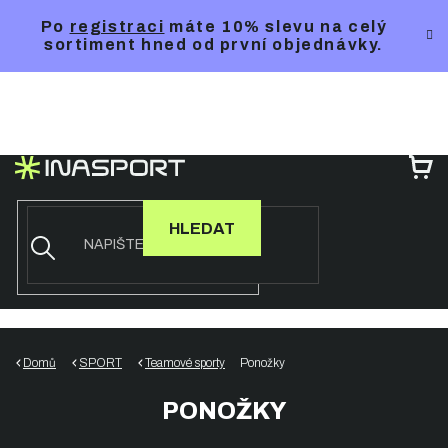
Přejít
Po
registraci
máte 10% slevu na celý
na
sortiment hned od první objednávky.
obsah
NÁ
KO
HLEDAT
Domů
SPORT
Teamové sporty
Ponožky
PONOŽKY