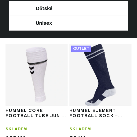
Dětské
Unisex
Ř
V
a
OUTLET
ý
z
p
e
i
n
s
í
p
p
r
r
o
o
d
d
u
u
HUMMEL CORE
HUMMEL ELEMENT
k
k
FOOTBALL TUBE JUN -
FOOTBALL SOCK –
t
t
dětské fotbalové
fotbalové štulpny
štulpny
ů
ů
SKLADEM
SKLADEM