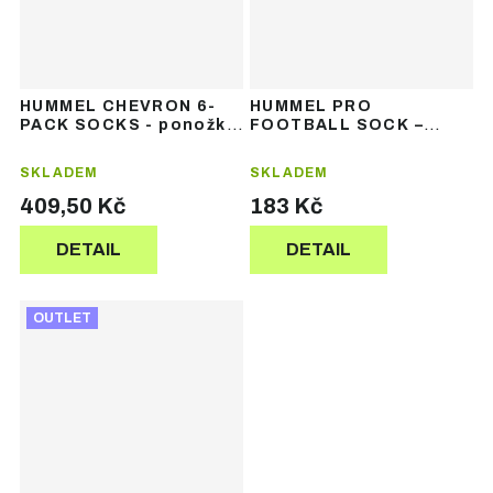
HUMMEL CHEVRON 6-
HUMMEL PRO
PACK SOCKS - ponožky
FOOTBALL SOCK –
6 párů
fotbalové štulpny
SKLADEM
SKLADEM
409,50 Kč
183 Kč
DETAIL
DETAIL
OUTLET