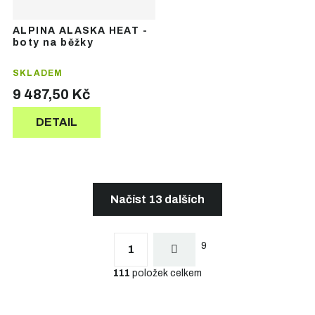
ALPINA ALASKA HEAT -
boty na běžky
SKLADEM
9 487,50 Kč
DETAIL
Načíst 13 dalších
S
t
O
r
9
v
1
á
l
n
111
položek celkem
á
k
d
o
a
v