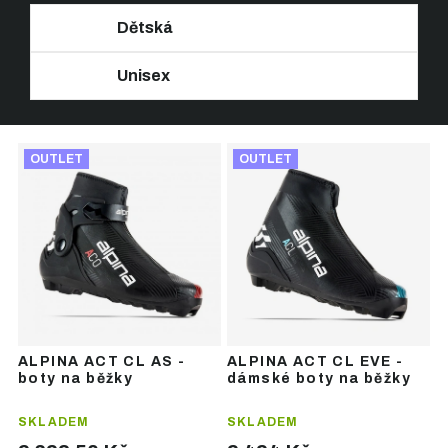
Dětská
Unisex
Ř
V
a
OUTLET
OUTLET
ý
z
p
e
i
n
s
í
p
p
r
r
o
o
d
d
u
u
ALPINA ACT CL AS -
ALPINA ACT CL EVE -
k
k
boty na běžky
dámské boty na běžky
t
t
ů
ů
SKLADEM
SKLADEM