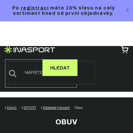
Přejít
Po
registraci
máte 10% slevu na celý
na
sortiment hned od první objednávky.
obsah
NÁ
KO
HLEDAT
Domů
SPORT
Běžecké lyžování
Obuv
OBUV