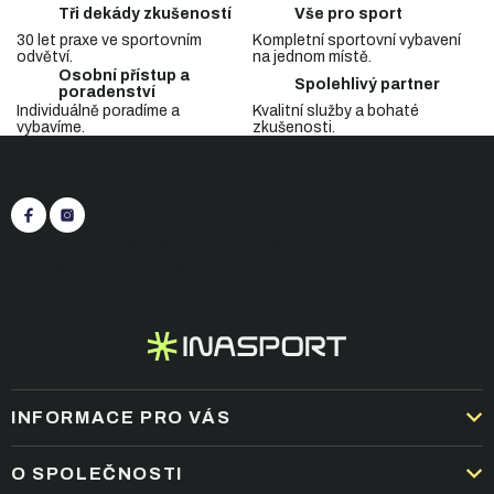
c
á
Tři dekády zkušeností
Vše pro sport
n
í
í
30 let praxe ve sportovním
Kompletní sportovní vybavení
p
odvětví.
na jednom místě.
r
Osobní přístup a
v
Spolehlivý partner
poradenství
k
Individuálně poradíme a
Kvalitní služby a bohaté
y
vybavíme.
zkušenosti.
Z
v
Sledujte nás
á
ý
p
p
i
a
s
t
+420 545 422 430
(Po-Pá: 9:00 - 15:30)
u
í
eshop@inasport.cz
Odpovíme do 24 h
INFORMACE PRO VÁS
DOPRAVA A PLATBA
O SPOLEČNOSTI