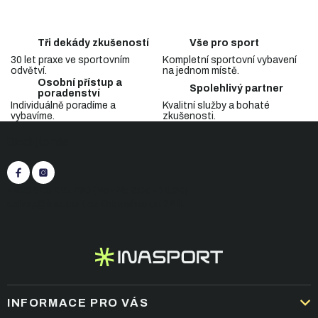
d
o
a
v
c
á
Tři dekády zkušeností
Vše pro sport
n
í
í
30 let praxe ve sportovním
Kompletní sportovní vybavení
p
odvětví.
na jednom místě.
r
Osobní přístup a
v
Spolehlivý partner
poradenství
k
Individuálně poradíme a
Kvalitní služby a bohaté
y
vybavíme.
zkušenosti.
Z
v
Sledujte nás
á
ý
p
p
i
a
s
t
+420 545 422 430
(Po-Pá: 9:00 - 15:30)
u
í
eshop@inasport.cz
Odpovíme do 24 h
INFORMACE PRO VÁS