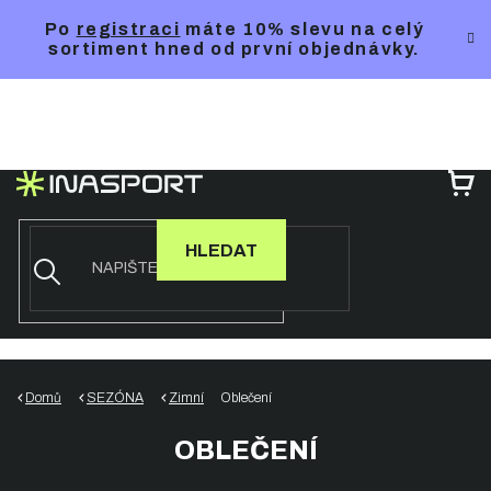
Přejít
Po
registraci
máte 10% slevu na celý
na
sortiment hned od první objednávky.
obsah
NÁ
KO
HLEDAT
Domů
SEZÓNA
Zimní
Oblečení
OBLEČENÍ