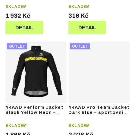
bunda
ů
ů
SKLADEM
SKLADEM
1 932 Kč
316 Kč
DETAIL
DETAIL
OUTLET
OUTLET
4KAAD Perform Jacket
4KAAD Pro Team Jacket
Black Yellow Neon –
Dark Blue – sportovní
sportovní bunda
bunda
SKLADEM
SKLADEM
1 868 Kč
2 028 Kč