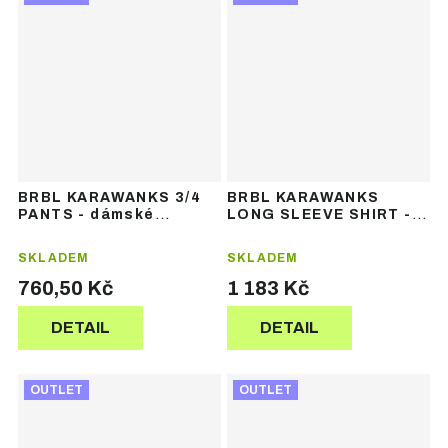
BRBL KARAWANKS 3/4
BRBL KARAWANKS
PANTS - dámské
LONG SLEEVE SHIRT -
funkční termoprádlo
dámské funkční
termoprádlo
SKLADEM
SKLADEM
760,50 Kč
1 183 Kč
DETAIL
DETAIL
OUTLET
OUTLET