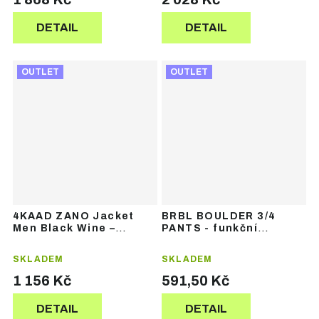
DETAIL
DETAIL
OUTLET
OUTLET
4KAAD ZANO Jacket
BRBL BOULDER 3/4
Men Black Wine –
PANTS - funkční
pánská sportovní
termoprádlo
bunda
SKLADEM
SKLADEM
1 156 Kč
591,50 Kč
DETAIL
DETAIL