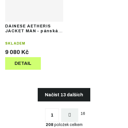
DAINESE AETHERIS
JACKET MAN - pánská
lyžařská bunda
SKLADEM
9 080 Kč
DETAIL
Načíst 13 dalších
S
t
O
r
16
v
1
á
l
n
208
položek celkem
á
k