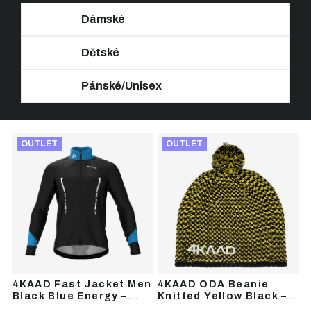
Dámské
Dětské
Pánské/Unisex
Ř
V
a
OUTLET
OUTLET
ý
z
p
e
i
n
s
í
p
p
r
r
o
o
d
d
u
u
4KAAD Fast Jacket Men
4KAAD ODA Beanie
k
k
Black Blue Energy –
Knitted Yellow Black –
t
t
pánská sportovní
zimní čepice