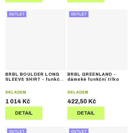
OUTLET
OUTLET
BRBL BOULDER LONG
BRBL GREENLAND -
SLEEVE SHIRT - funkční
dámské funkční tílko
termoprádlo
SKLADEM
SKLADEM
1 014 Kč
422,50 Kč
DETAIL
DETAIL
OUTLET
OUTLET