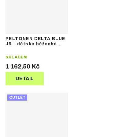
PELTONEN DELTA BLUE
JR - dětské běžecké
lyže se šupinami
SKLADEM
1 162,50 Kč
DETAIL
OUTLET