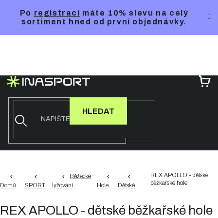
Přejít
Po
registraci
máte 10% slevu na celý
na
sortiment hned od první objednávky.
obsah
NÁ
KO
HLEDAT
REX APOLLO - dětské
Běžecké
běžkařské hole
Domů
SPORT
lyžování
Hole
Dětské
REX APOLLO - dětské běžkařské hole