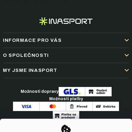
í
INFORMACE PRO VÁS
DOPRAVA A PLATBA
O SPOLEČNOSTI
OBCHODNÍ PODMÍNKY
KARIÉRA
MY JSME INASPORT
REKLAMACE A VRÁCENÍ ZBOŽÍ
NEJČASTĚJŠÍ OTÁZKY
ZPRACOVÁNÍ OSOBNÍCH ÚDAJŮ
O NÁS
PODMÍNKY AKCÍ
Možnosti dopravy
ČLÁNKY A NOVINKY
Možnosti platby
KONTAKT