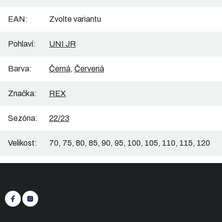
EAN
:
Zvolte variantu
Pohlaví
:
UNI JR
Barva
:
Černá
,
Červená
Značka
:
REX
Sezóna
:
22/23
Velikost
:
70, 75, 80, 85, 90, 95, 100, 105, 110, 115, 120
Z
Sledujte nás
á
p
a
t
+420 545 422 430
(Po-Pá: 9:00 - 15:30)
eshop@inasport.cz
Odpovíme do 24 h