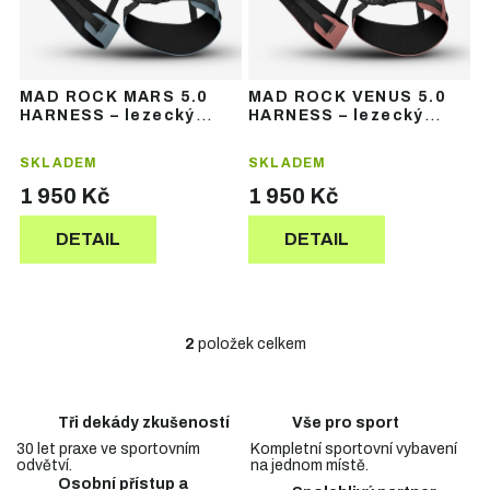
r
r
o
o
d
d
u
u
MAD ROCK MARS 5.0
MAD ROCK VENUS 5.0
k
k
HARNESS – lezecký
HARNESS – lezecký
t
t
sedák
sedák
ů
ů
SKLADEM
SKLADEM
1 950 Kč
1 950 Kč
DETAIL
DETAIL
2
položek celkem
O
v
l
á
Tři dekády zkušeností
Vše pro sport
d
30 let praxe ve sportovním
Kompletní sportovní vybavení
a
odvětví.
na jednom místě.
c
Osobní přístup a