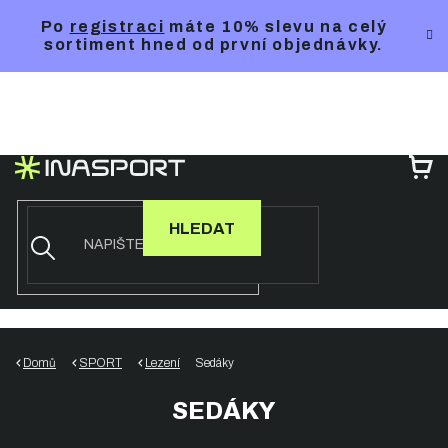
Přejít
Po
registraci
máte 10% slevu na celý
na
sortiment hned od první objednávky.
obsah
NÁ
KO
HLEDAT
Domů
SPORT
Lezení
Sedáky
SEDÁKY