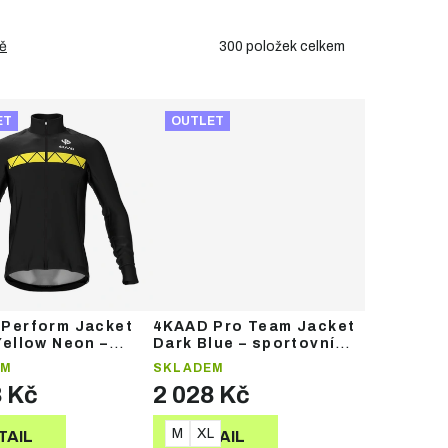
300
položek celkem
ě
ET
OUTLET
Perform Jacket
4KAAD Pro Team Jacket
Yellow Neon –
Dark Blue – sportovní
vní bunda
bunda
EM
SKLADEM
8 Kč
2 028 Kč
M
XL
TAIL
DETAIL