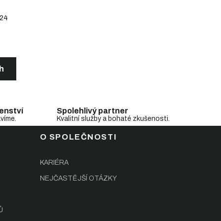
24
ch
enství
Spolehlivý partner
avíme.
Kvalitní služby a bohaté zkušenosti.
O SPOLEČNOSTI
KARIÉRA
NEJČASTĚJŠÍ OTÁZKY
Ů