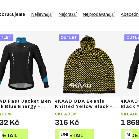
poručujeme
Nejlevnější
Nejdražší
Nejprodávanější
Abecedn
UTLET
OUTLET
OUTL
AD Fast Jacket Men
4KAAD ODA Beanie
4KAAD 
k Blue Energy –
Knitted Yellow Black –
Black 
ská sportovní bunda
zimní čepice
sporto
ADEM
SKLADEM
SKLAD
932 Kč
316 Kč
1 86
L
UNI
M
DETAIL
DETAIL
DE