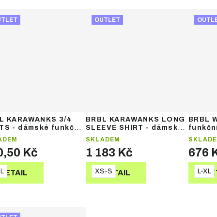
UTLET
OUTLET
OUTL
L KARAWANKS 3/4
BRBL KARAWANKS LONG
BRBL 
TS - dámské funkční
SLEEVE SHIRT - dámské
funkční
moprádlo
funkční termoprádlo
ADEM
SKLADEM
SKLAD
0,50 Kč
1 183 Kč
676 
L
XS-S
L-XL
DETAIL
DETAIL
DE