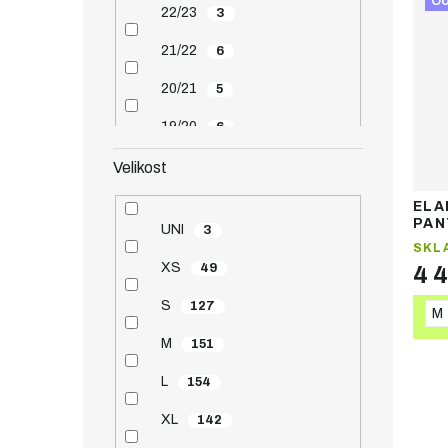
O
22/23
3
21/22
6
20/21
5
19/20
6
18/19
26
Velikost
17/18
1
ELA
PAN
UNI
3
16/17
lyža
17
SKL
XS
49
4 
15/16
28
S
127
M
M
151
L
154
XL
142