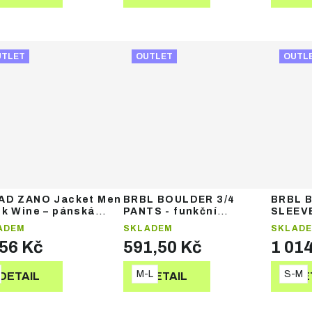
UTLET
OUTLET
OUTL
AD ZANO Jacket Men
BRBL BOULDER 3/4
BRBL 
ck Wine – pánská
PANTS - funkční
SLEEVE
rtovní bunda
termoprádlo
termop
ADEM
SKLADEM
SKLAD
156 Kč
591,50 Kč
1 01
M-L
S-M
DETAIL
DETAIL
DE