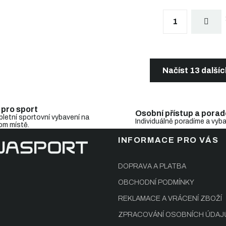
S
1
t
r
á
n
O
k
v
o
l
Načíst 13 další
v
á
á
d
n
a
í
c
 pro sport
Osobní přístup a porad
í
letní sportovní vybavení na
Individuálně poradíme a vyb
om místě.
p
r
INFORMACE PRO VÁS
v
k
y
DOPRAVA A PLATBA
v
OBCHODNÍ PODMÍNKY
ý
p
REKLAMACE A VRÁCENÍ ZBOŽÍ
i
s
ZPRACOVÁNÍ OSOBNÍCH ÚDAJ
u