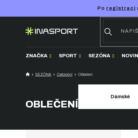
Přejít
Po
registraci
na
obsah
ZNAČKA
SPORT
SEZÓNA
NOVI
SEZÓNA
Celoroční
Oblečení
Dámské
OBLEČENÍ
P