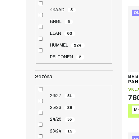
4KAAD
5
O
BRBL
6
ELAN
63
HUMMEL
224
PELTONEN
2
Sezóna
BRB
PAN
ter
SKL
26/27
51
76
25/26
89
M-
24/25
55
23/24
13