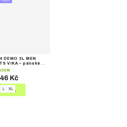
UTLET
N DEMO 3L MEN
TS VIKA – pánské
řské kalhoty
ADEM
446 Kč
L
XL
DETAIL