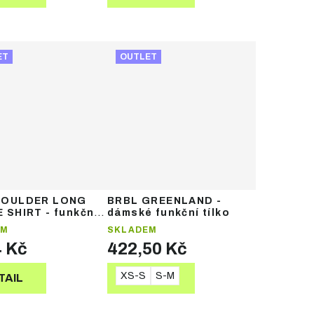
ET
OUTLET
BOULDER LONG
BRBL GREENLAND -
 SHIRT - funkční
dámské funkční tílko
rádlo
EM
SKLADEM
4 Kč
422,50 Kč
XS-S
S-M
TAIL
DETAIL