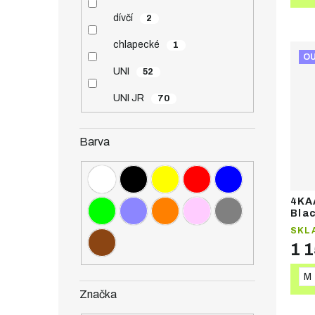
dívčí
2
chlapecké
1
O
UNI
52
UNI JR
70
Barva
4KA
Bla
spo
SKL
1 
M
Značka