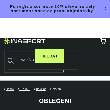
Přejít
Po
registraci
máte 10% slevu na celý
na
sortiment hned od první objednávky.
obsah
NÁ
KO
HLEDAT
Domů
SPORT
Trekking
Oblečení
OBLEČENÍ