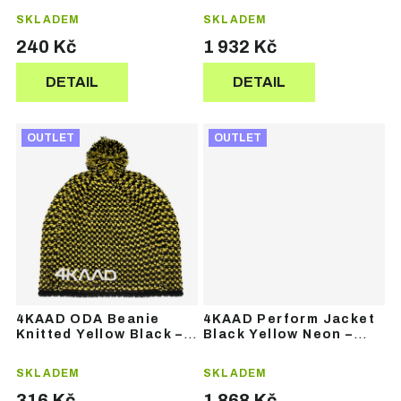
bunda
ů
ů
SKLADEM
SKLADEM
240 Kč
1 932 Kč
DETAIL
DETAIL
OUTLET
OUTLET
4KAAD ODA Beanie
4KAAD Perform Jacket
Knitted Yellow Black –
Black Yellow Neon –
zimní čepice
sportovní bunda
SKLADEM
SKLADEM
316 Kč
1 868 Kč