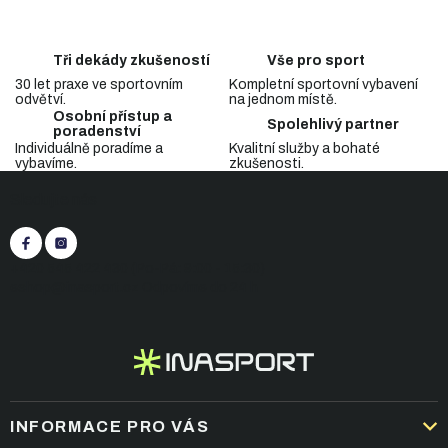
d
o
a
v
c
á
Tři dekády zkušeností
Vše pro sport
n
í
í
30 let praxe ve sportovním
Kompletní sportovní vybavení
p
odvětví.
na jednom místě.
r
Osobní přístup a
v
Spolehlivý partner
poradenství
k
Individuálně poradíme a
Kvalitní služby a bohaté
y
vybavíme.
zkušenosti.
Z
v
Sledujte nás
á
ý
p
p
i
a
s
t
+420 545 422 430
(Po-Pá: 9:00 - 15:30)
u
í
eshop@inasport.cz
Odpovíme do 24 h
INFORMACE PRO VÁS