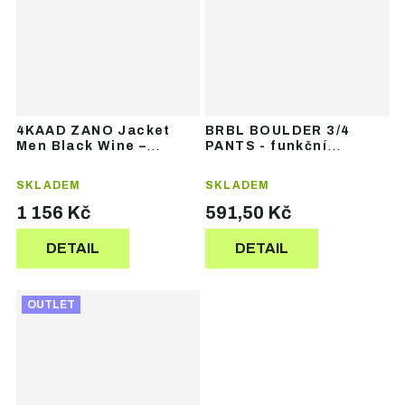
4KAAD ZANO Jacket
BRBL BOULDER 3/4
Men Black Wine –
PANTS - funkční
pánská sportovní
termoprádlo
bunda
SKLADEM
SKLADEM
1 156 Kč
591,50 Kč
DETAIL
DETAIL
OUTLET