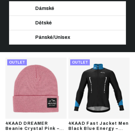
Dámské
Dětské
Pánské/Unisex
Ř
V
a
OUTLET
OUTLET
ý
z
p
e
i
n
s
í
p
p
r
r
o
o
d
d
u
u
4KAAD DREAMER
4KAAD Fast Jacket Men
k
k
Beanie Crystal Pink –
Black Blue Energy –
t
t
zimní čepice
pánská sportovní