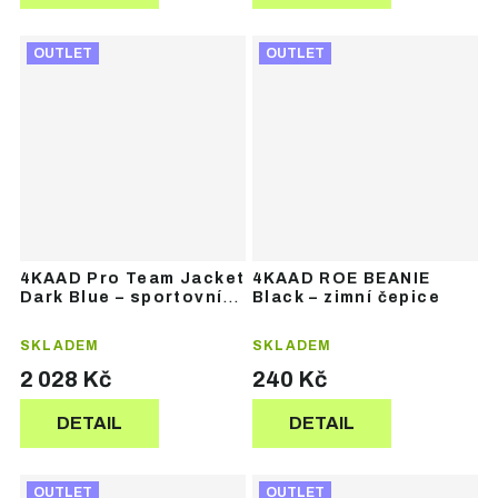
OUTLET
OUTLET
4KAAD Pro Team Jacket
4KAAD ROE BEANIE
Dark Blue – sportovní
Black – zimní čepice
bunda
SKLADEM
SKLADEM
2 028 Kč
240 Kč
DETAIL
DETAIL
OUTLET
OUTLET