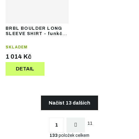
BRBL BOULDER LONG
SLEEVE SHIRT - funkční
termoprádlo
SKLADEM
1 014 Kč
DETAIL
Načíst 13 dalších
S
t
O
r
11
v
1
á
l
n
133
položek celkem
á
k