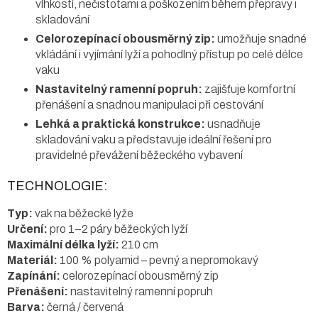
vlhkostí, nečistotami a poškozením během přepravy i
skladování
Celorozepínací obousměrný zip:
umožňuje snadné
vkládání i vyjímání lyží a pohodlný přístup po celé délce
vaku
Nastavitelný ramenní popruh:
zajišťuje komfortní
přenášení a snadnou manipulaci při cestování
Lehká a praktická konstrukce:
usnadňuje
skladování vaku a představuje ideální řešení pro
pravidelné převážení běžeckého vybavení
TECHNOLOGIE:
Typ:
vak na běžecké lyže
Určení:
pro 1–2 páry běžeckých lyží
Maximální délka lyží:
210 cm
Materiál:
100 % polyamid – pevný a nepromokavý
Zapínání:
celorozepínací obousměrný zip
Přenášení:
nastavitelný ramenní popruh
Barva:
černá / červená