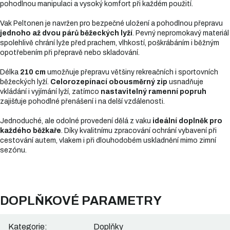
pohodlnou manipulaci a vysoký komfort při každém použití.
Vak Peltonen je navržen pro bezpečné uložení a pohodlnou přepravu
jednoho až dvou párů běžeckých lyží
. Pevný nepromokavý materiál
spolehlivě chrání lyže před prachem, vlhkostí, poškrábáním i běžným
opotřebením při přepravě nebo skladování.
Délka
210 cm
umožňuje přepravu většiny rekreačních i sportovních
běžeckých lyží.
Celorozepínací obousměrný zip
usnadňuje
vkládání i vyjímání lyží, zatímco
nastavitelný ramenní popruh
zajišťuje pohodlné přenášení i na delší vzdálenosti.
Jednoduché, ale odolné provedení dělá z vaku
ideální doplněk pro
každého běžkaře
. Díky kvalitnímu zpracování ochrání vybavení při
cestování autem, vlakem i při dlouhodobém uskladnění mimo zimní
sezónu.
DOPLŇKOVÉ PARAMETRY
Kategorie
:
Doplňky