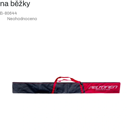
na běžky
B-80644
Průměrné
Neohodnoceno
hodnocení
produktu
je
0,0
z
5
hvězdiček.