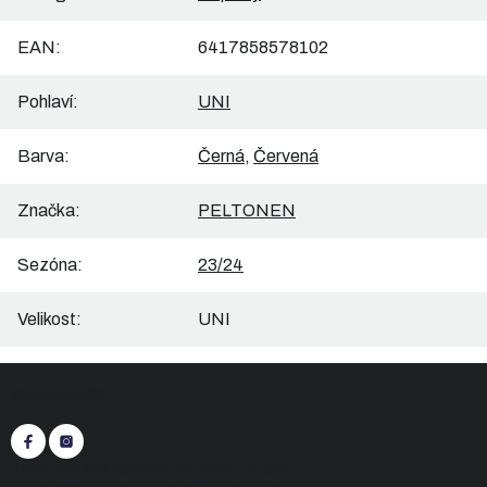
EAN
:
6417858578102
Pohlaví
:
UNI
Barva
:
Černá
,
Červená
Značka
:
PELTONEN
Sezóna
:
23/24
Velikost
:
UNI
Z
Sledujte nás
á
p
a
t
+420 545 422 430
(Po-Pá: 9:00 - 15:30)