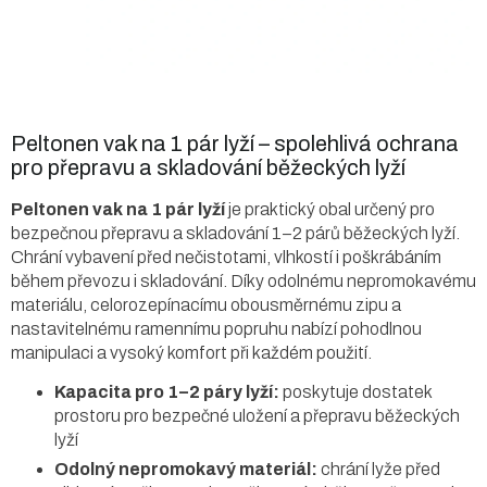
Peltonen vak na 1 pár lyží – spolehlivá ochrana
pro přepravu a skladování běžeckých lyží
Peltonen vak na 1 pár lyží
je praktický obal určený pro
bezpečnou přepravu a skladování 1–2 párů běžeckých lyží.
Chrání vybavení před nečistotami, vlhkostí i poškrábáním
během převozu i skladování. Díky odolnému nepromokavému
materiálu, celorozepínacímu obousměrnému zipu a
nastavitelnému ramennímu popruhu nabízí pohodlnou
manipulaci a vysoký komfort při každém použití.
Kapacita pro 1–2 páry lyží:
poskytuje dostatek
prostoru pro bezpečné uložení a přepravu běžeckých
lyží
Odolný nepromokavý materiál:
chrání lyže před