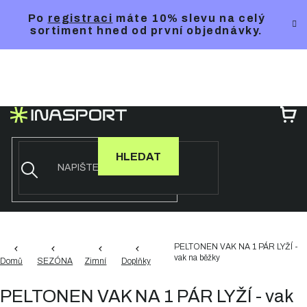
Přejít
Po
registraci
máte 10% slevu na celý
na
sortiment hned od první objednávky.
obsah
NÁ
KO
HLEDAT
PELTONEN VAK NA 1 PÁR LYŽÍ -
vak na běžky
Domů
SEZÓNA
Zimní
Doplňky
PELTONEN VAK NA 1 PÁR LYŽÍ - vak