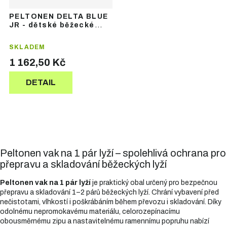
PELTONEN DELTA BLUE
JR - dětské běžecké
lyže se šupinami
SKLADEM
1 162,50 Kč
DETAIL
Peltonen vak na 1 pár lyží – spolehlivá ochrana pro
přepravu a skladování běžeckých lyží
Peltonen vak na 1 pár lyží
je praktický obal určený pro bezpečnou
přepravu a skladování 1–2 párů běžeckých lyží. Chrání vybavení před
nečistotami, vlhkostí i poškrábáním během převozu i skladování. Díky
odolnému nepromokavému materiálu, celorozepínacímu
obousměrnému zipu a nastavitelnému ramennímu popruhu nabízí