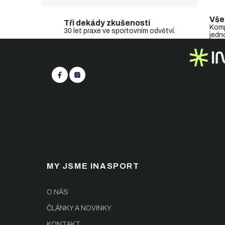
Vše
Tři dekády zkušeností
Komp
30 let praxe ve sportovním odvětví.
jedn
Z
Sledujte nás
á
p
a
t
+420 545 422 430
(Po-Pá: 9:00 -
í
15:30)
eshop@inasport.cz
Odpovíme do 24 h
MY JSME INASPORT
O NÁS
ČLÁNKY A NOVINKY
KONTAKT