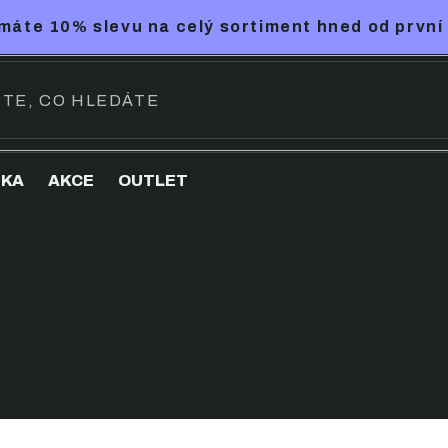
máte 10% slevu na celý sortiment hned od první
NKA
AKCE
OUTLET