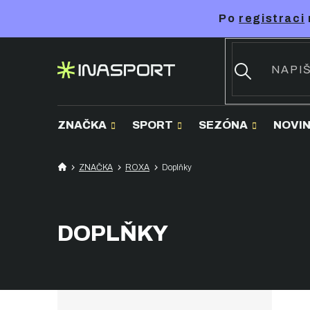
Přejít
Po
registraci
na
obsah
ZNAČKA
SPORT
SEZÓNA
NOVI
ZNAČKA
ROXA
Doplňky
DOPLŇKY
P