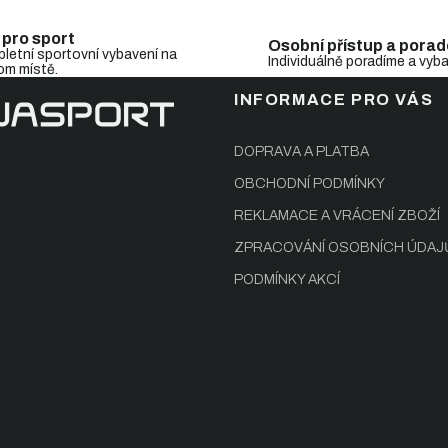
i
s
u
 pro sport
Osobní přístup a porad
letní sportovní vybavení na
Individuálně poradíme a vyb
om místě.
INFORMACE PRO VÁS
DOPRAVA A PLATBA
OBCHODNÍ PODMÍNKY
REKLAMACE A VRÁCENÍ ZBOŽÍ
ZPRACOVÁNÍ OSOBNÍCH ÚDAJ
PODMÍNKY AKCÍ