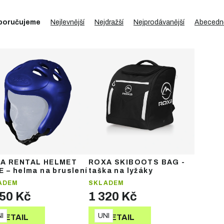
poručujeme
Nejlevnější
Nejdražší
Nejprodávanější
Abecedn
A RENTAL HELMET
ROXA SKIBOOTS BAG -
E – helma na bruslení
taška na lyžáky
ADEM
SKLADEM
050 Kč
1 320 Kč
I
UNI
DETAIL
DETAIL