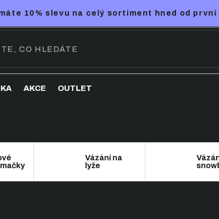
máte 10% slevu na celý sortiment hned od první
NKA
AKCE
OUTLET
ové
Vázání na
Vázán
 mačky
lyže
snow