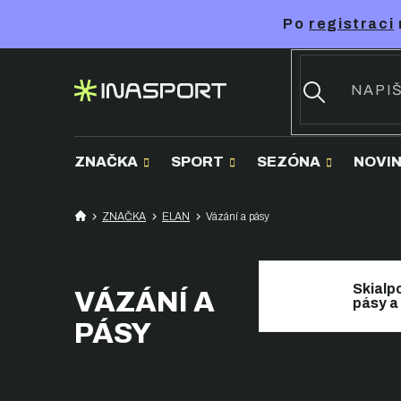
Přejít
Po
registraci
na
obsah
ZNAČKA
SPORT
SEZÓNA
NOVI
ZNAČKA
ELAN
Vázání a pásy
Skialp
VÁZÁNÍ A
pásy a
PÁSY