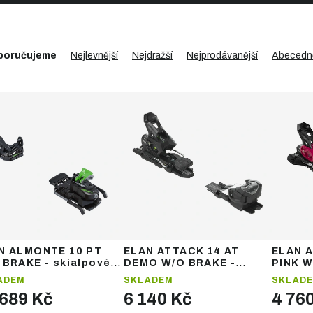
poručujeme
Nejlevnější
Nejdražší
Nejprodávanější
Abecedn
N ALMONTE 10 PT
ELAN ATTACK 14 AT
ELAN 
 BRAKE - skialpové
DEMO W/O BRAKE -
PINK W
ání
lyžařské vázání
lyžařs
ADEM
SKLADEM
SKLAD
 689 Kč
6 140 Kč
4 76