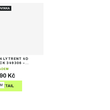
VINKA
N LYTRENT 4D
CK 349306 –
wboardové vázání
ADEM
990 Kč
0M
DETAIL