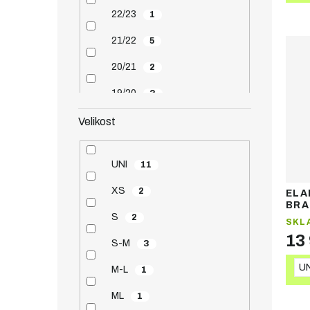
22/23
1
21/22
5
20/21
2
19/20
3
Velikost
UNI
11
XS
2
ELA
BRA
S
váz
2
SKL
13
S-M
3
UN
M-L
1
ML
1