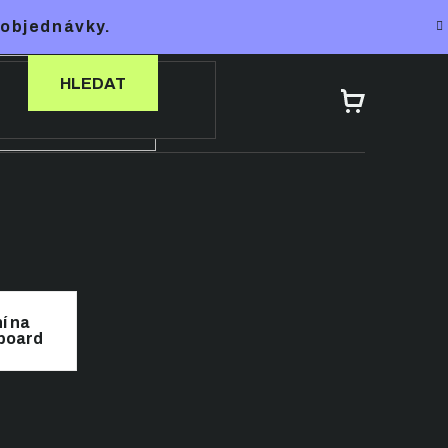
 objednávky.
HLEDAT
NÁKUPNÍ
KOŠÍK
í na
board