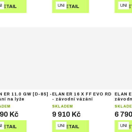
I
UNI
UNI
DETAIL
DETAIL
DE
N ER 11.0 GW [D-85] -
ELAN ER 16 X FF EVO RD
ELAN E
ní na lyže
- závodní vázání
závodn
ADEM
SKLADEM
SKLAD
490 Kč
9 910 Kč
6 79
I
UNI
UNI
DETAIL
DETAIL
DE