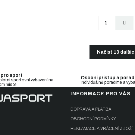
S
1
t
r
á
n
O
k
v
o
l
Načíst 13 další
v
á
á
d
n
a
í
c
 pro sport
Osobní přístup a porad
í
letní sportovní vybavení na
Individuálně poradíme a vyb
om místě.
p
r
INFORMACE PRO VÁS
v
k
y
DOPRAVA A PLATBA
v
OBCHODNÍ PODMÍNKY
ý
p
REKLAMACE A VRÁCENÍ ZBOŽÍ
i