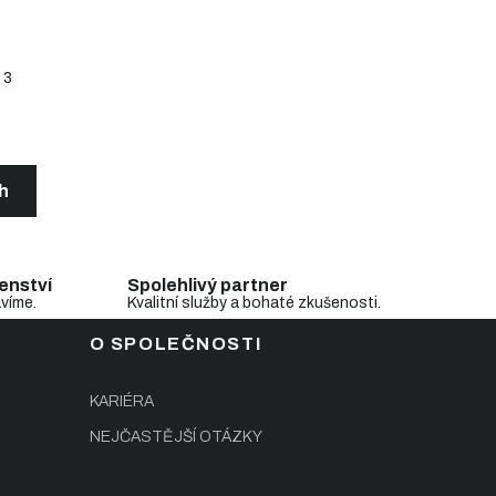
3
ch
enství
Spolehlivý partner
avíme.
Kvalitní služby a bohaté zkušenosti.
O SPOLEČNOSTI
KARIÉRA
NEJČASTĚJŠÍ OTÁZKY