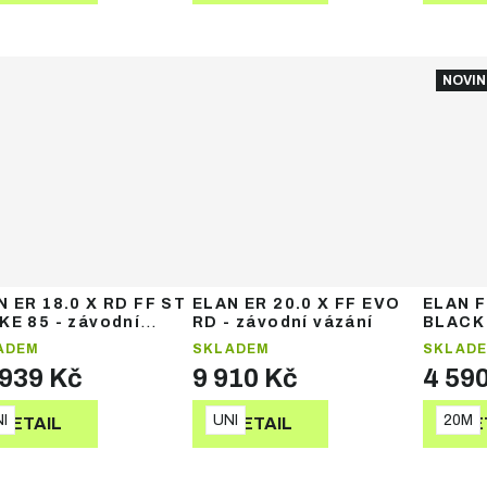
NOVIN
N ER 18.0 X RD FF ST
ELAN ER 20.0 X FF EVO
ELAN 
KE 85 - závodní
RD - závodní vázání
BLACK 
ání
snowbo
ADEM
SKLADEM
SKLAD
 939 Kč
9 910 Kč
4 59
I
UNI
20M
DETAIL
DETAIL
DE