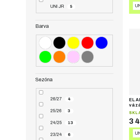
UN
UNI JR
5
Barva
Sezóna
26/27
4
ELA
vázá
25/26
3
SKL
3 
24/25
13
UN
23/24
6