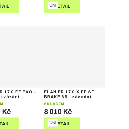
UNI
TAIL
DETAIL
R 17.0 FF EVO -
ELAN ER 17.0 X FF ST
í vázání
BRAKE 85 - závodní
vázání
EM
SKLADEM
0 Kč
8 010 Kč
UNI
TAIL
DETAIL