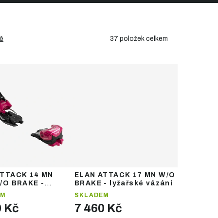
37
položek celkem
ě
ATTACK 14 MN
ELAN ATTACK 17 MN W/O
/O BRAKE -
BRAKE - lyžařské vázání
ké vázání
EM
SKLADEM
0 Kč
7 460 Kč