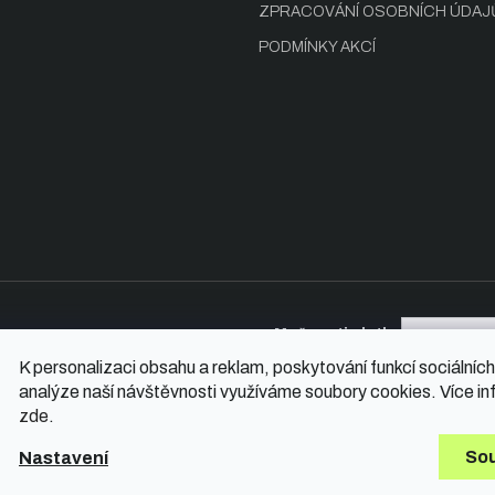
s
ZPRACOVÁNÍ OSOBNÍCH ÚDAJ
u
PODMÍNKY AKCÍ
Možnosti platby
K personalizaci obsahu a reklam, poskytování funkcí sociálních
analýze naší návštěvnosti využíváme soubory cookies. Více in
zde
.
hrazena.
So
Nastavení
Vytvořil Shop