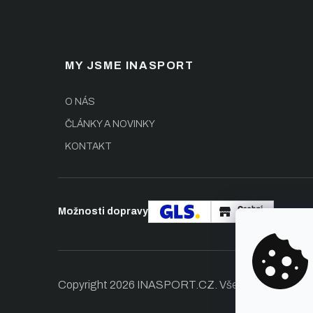
20M
2
30L
2
MY JSME INASPORT
86
1
O NÁS
ČLÁNKY A NOVINKY
KONTAKT
Možnosti dopravy
Copyright 2026
INASPORT.CZ
. Všechna práva vy