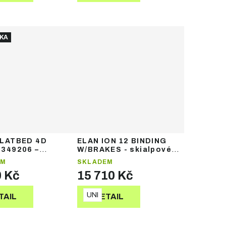
KA
FLATBED 4D
ELAN ION 12 BINDING
349206 –
W/BRAKES - skialpové
ardové vázání
vázání
EM
SKLADEM
0 Kč
15 710 Kč
UNI
TAIL
DETAIL