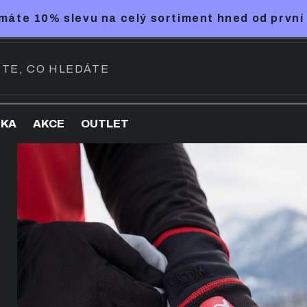
máte 10% slevu na celý sortiment hned od první
NKA
AKCE
OUTLET