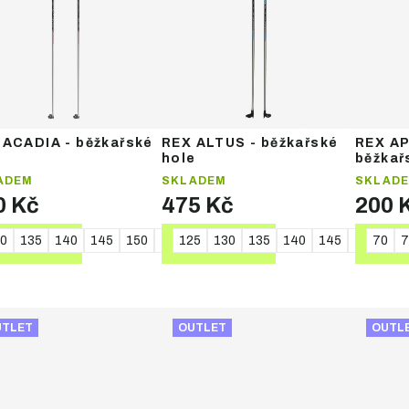
 ACADIA - běžkařské
REX ALTUS - běžkařské
REX AP
e
hole
běžkař
ADEM
SKLADEM
SKLAD
0 Kč
475 Kč
200 
0
135
140
145
150
155
125
160
130
165
135
170
140
145
150
70
15
7
DETAIL
DETAIL
DE
UTLET
OUTLET
OUTL