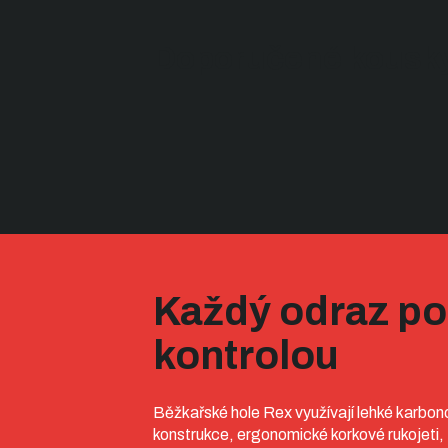
Doporučené kousky
Každý odraz p
kontrolou
Běžkařské hole Rex využívají lehké karbo
konstrukce, ergonomické korkové rukojeti,