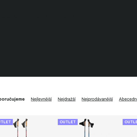
ousky značky Rex
poručujeme
Nejlevnější
Nejdražší
Nejprodávanější
Abecedn
UTLET
OUTLET
OUTL