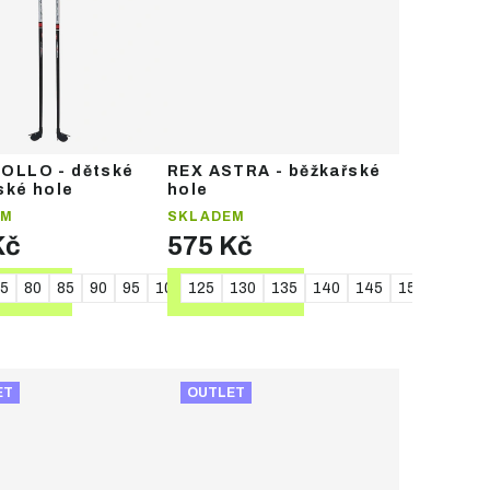
OLLO - dětské
REX ASTRA - běžkařské
ské hole
hole
EM
SKLADEM
Kč
575 Kč
5
5
160
80
85
90
95
100
125
105
130
110
135
115
140
120
145
150
155
1
TAIL
DETAIL
ET
OUTLET