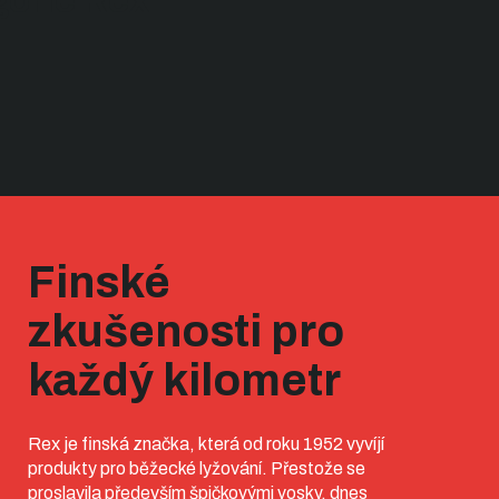
orie Rex
Finské
zkušenosti pro
každý kilometr
Rex je finská značka, která od roku 1952 vyvíjí
produkty pro běžecké lyžování. Přestože se
proslavila především špičkovými vosky, dnes