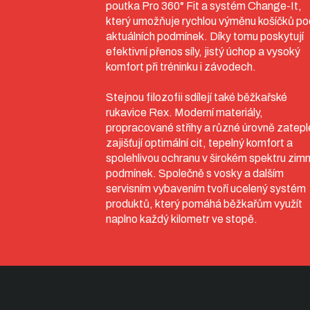
poutka Pro 360° Fit a systém Change-It,
který umožňuje rychlou výměnu košíčků po
aktuálních podmínek. Díky tomu poskytují
efektivní přenos síly, jistý úchop a vysoký
komfort při tréninku i závodech.
Stejnou filozofii sdílejí také běžkařské
rukavice Rex. Moderní materiály,
propracované střihy a různé úrovně zatepl
zajišťují optimální cit, tepelný komfort a
spolehlivou ochranu v širokém spektru zimn
podmínek. Společně s vosky a dalším
servisním vybavením tvoří ucelený systém
produktů, který pomáhá běžkařům využít
naplno každý kilometr ve stopě.