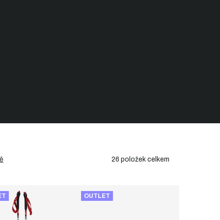
26
položek celkem
ě
ET
OUTLET