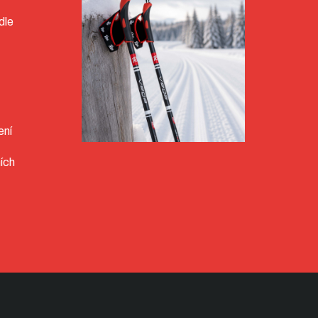
dle
ení
ích