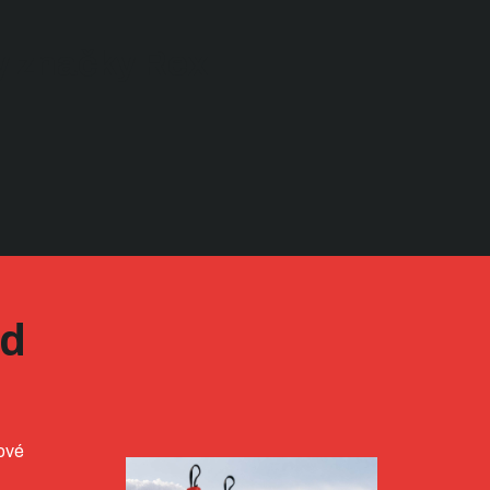
 značky Rex
od
nové