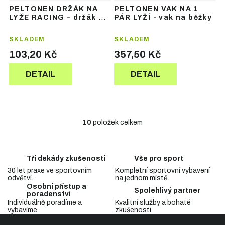
PELTONEN DRŽÁK NA
PELTONEN VAK NA 1
LYŽE RACING – držák na
PÁR LYŽÍ - vak na běžky
běžky
SKLADEM
SKLADEM
103,20 Kč
357,50 Kč
DETAIL
DETAIL
10
položek celkem
O
v
l
á
Tři dekády zkušeností
Vše pro sport
d
30 let praxe ve sportovním
Kompletní sportovní vybavení
a
odvětví.
na jednom místě.
c
Osobní přístup a
Spolehlivý partner
í
poradenství
p
Individuálně poradíme a
Kvalitní služby a bohaté
vybavíme.
zkušenosti.
r
Z
v