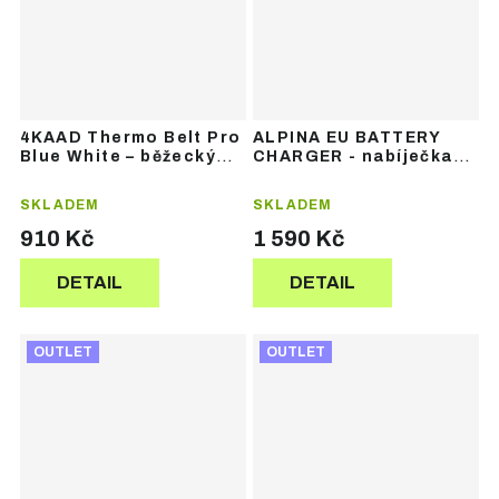
4KAAD Thermo Belt Pro
ALPINA EU BATTERY
Blue White – běžecký
CHARGER - nabíječka
opasek
do bot
SKLADEM
SKLADEM
910 Kč
1 590 Kč
DETAIL
DETAIL
OUTLET
OUTLET