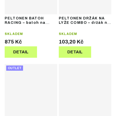
PELTONEN BATOH
PELTONEN DRŽÁK NA
RACING – batoh na
LYŽE COMBO – držák na
běžky
běžky
SKLADEM
SKLADEM
875 Kč
103,20 Kč
DETAIL
DETAIL
OUTLET