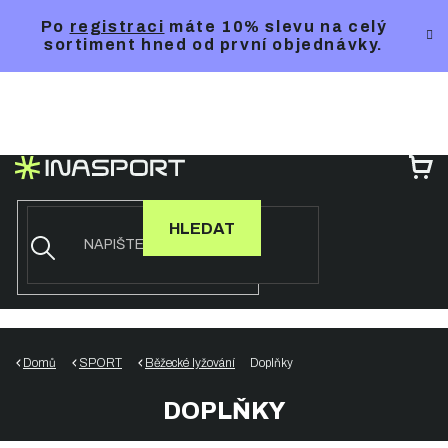
Přejít
Po
registraci
máte 10% slevu na celý
na
sortiment hned od první objednávky.
obsah
NÁ
KO
HLEDAT
Domů
SPORT
Běžecké lyžování
Doplňky
DOPLŇKY