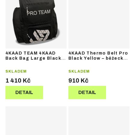
4KAAD TEAM 4KAAD
4KAAD Thermo Belt Pro
Back Bag Large Black
Black Yellow – běžecký
White – sportovní
opasek
batoh
SKLADEM
SKLADEM
1 410 Kč
910 Kč
DETAIL
DETAIL