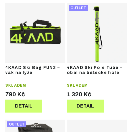
Ř
V
a
OUTLET
ý
z
p
e
i
n
s
í
p
p
r
r
o
o
d
d
u
u
4KAAD Ski Bag FUN2 –
4KAAD Ski Pole Tube –
k
k
vak na lyže
obal na běžecké hole
t
t
ů
ů
SKLADEM
SKLADEM
790 Kč
1 320 Kč
DETAIL
DETAIL
OUTLET