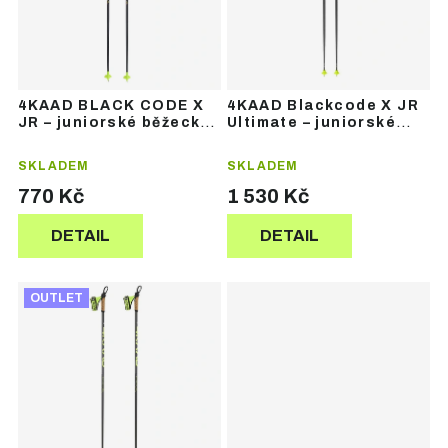
p
p
r
r
o
o
d
d
u
u
4KAAD BLACK CODE X
4KAAD Blackcode X JR
k
k
JR – juniorské běžecké
Ultimate – juniorské
t
t
hole
běžecké hole
ů
ů
SKLADEM
SKLADEM
770 Kč
1 530 Kč
DETAIL
DETAIL
OUTLET