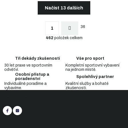
Načíst 13 dalších
S
t
O
r
36
v
1
á
l
n
462
položek celkem
á
k
d
o
a
v
c
á
Tři dekády zkušeností
Vše pro sport
n
í
í
30 let praxe ve sportovním
Kompletní sportovní vybavení
p
odvětví.
na jednom místě.
r
Osobní přístup a
v
Spolehlivý partner
poradenství
k
Individuálně poradíme a
Kvalitní služby a bohaté
y
vybavíme.
zkušenosti.
Z
v
Sledujte nás
á
ý
p
p
i
a
s
t
+420 545 422 430
(Po-Pá: 9:00 - 15:30)
u
í
eshop@inasport.cz
Odpovíme do 24 h