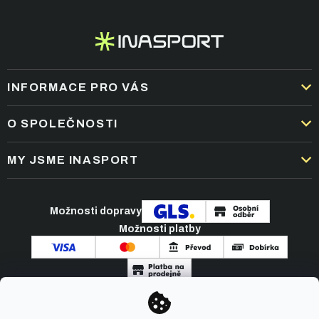
INFORMACE PRO VÁS
DOPRAVA A PLATBA
O SPOLEČNOSTI
OBCHODNÍ PODMÍNKY
KARIÉRA
MY JSME INASPORT
REKLAMACE A VRÁCENÍ ZBOŽÍ
NEJČASTĚJŠÍ OTÁZKY
ZPRACOVÁNÍ OSOBNÍCH ÚDAJŮ
O NÁS
PODMÍNKY AKCÍ
Možnosti dopravy
ČLÁNKY A NOVINKY
Možnosti platby
KONTAKT