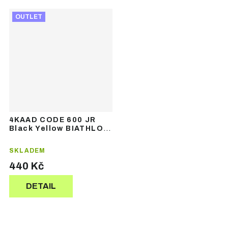
OUTLET
4KAAD CODE 600 JR
Black Yellow BIATHLON
Strap – juniorské
běžecké hole
SKLADEM
440 Kč
DETAIL