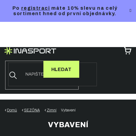
Přejít
Po
registraci
máte 10% slevu na celý
na
sortiment hned od první objednávky.
obsah
NÁ
KO
HLEDAT
Domů
SEZÓNA
Zimní
Vybavení
VYBAVENÍ