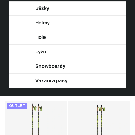
Běžky
Helmy
Hole
Lyže
Snowboardy
Vázání a pásy
Ř
V
a
OUTLET
ý
z
p
e
i
n
s
í