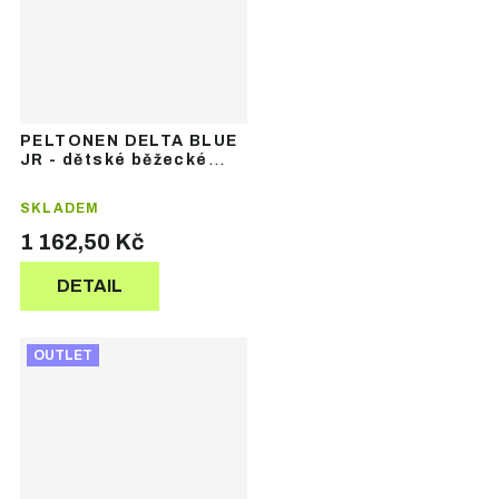
PELTONEN DELTA BLUE
JR - dětské běžecké
lyže se šupinami
SKLADEM
1 162,50 Kč
DETAIL
OUTLET