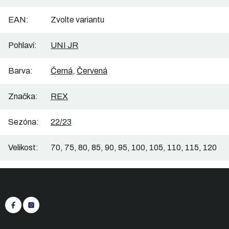
EAN
:
Zvolte variantu
Pohlaví
:
UNI JR
Barva
:
Černá
,
Červená
Značka
:
REX
Sezóna
:
22/23
Velikost
:
70, 75, 80, 85, 90, 95, 100, 105, 110, 115, 120
Z
Sledujte nás
á
p
a
t
+420 545 422 430
(Po-Pá: 9:00 - 15:30)
eshop@inasport.cz
Odpovíme do 24 h