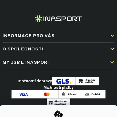
í
INFORMACE PRO VÁS
DOPRAVA A PLATBA
O SPOLEČNOSTI
OBCHODNÍ PODMÍNKY
KARIÉRA
MY JSME INASPORT
REKLAMACE A VRÁCENÍ ZBOŽÍ
NEJČASTĚJŠÍ OTÁZKY
ZPRACOVÁNÍ OSOBNÍCH ÚDAJŮ
O NÁS
PODMÍNKY AKCÍ
Možnosti dopravy
ČLÁNKY A NOVINKY
Možnosti platby
KONTAKT