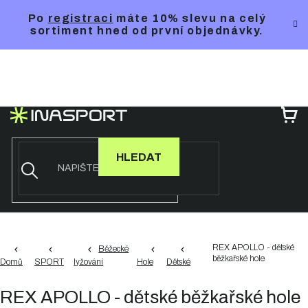
Přejít
Po
registraci
máte 10% slevu na celý
na
sortiment hned od první objednávky.
obsah
NÁ
KO
HLEDAT
REX APOLLO - dětské
Běžecké
běžkařské hole
Domů
SPORT
lyžování
Hole
Dětské
REX APOLLO - dětské běžkařské hole