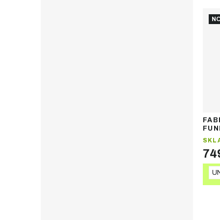
NO
FAB
FUN
kšil
SKL
74
UN