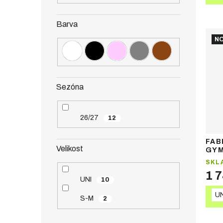
Barva
NO
Sezóna
26/27
12
FAB
Velikost
GYM
taš
SKL
1 
UNI
10
UN
S-M
2