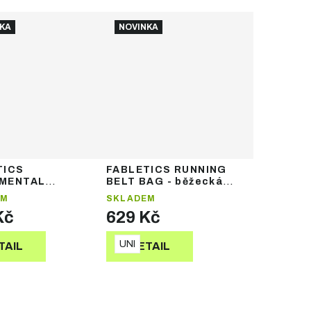
KA
NOVINKA
TICS
FABLETICS RUNNING
MENTAL
BELT BAG - běžecká
IL HAT -
ledvinka
EM
SKLADEM
vka
Kč
629 Kč
UNI
TAIL
DETAIL