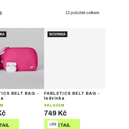
12
položek celkem
ě
KA
NOVINKA
ICS BELT BAG -
FABLETICS BELT BAG -
ka
ledvinka
EM
SKLADEM
Kč
749 Kč
UNI
TAIL
DETAIL