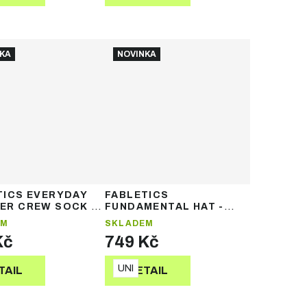
KA
NOVINKA
TICS EVERYDAY
FABLETICS
ER CREW SOCK -
FUNDAMENTAL HAT -
ky
kšiltovka
EM
SKLADEM
Kč
749 Kč
UNI
TAIL
DETAIL