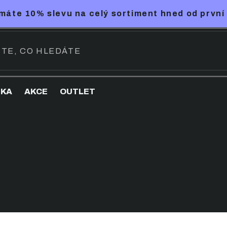
máte 10% slevu na celý sortiment hned od první
NKA
AKCE
OUTLET