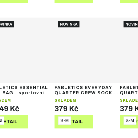
VINKA
NOVINKA
NOVIN
LETICS ESSENTIAL
FABLETICS EVERYDAY
FABLE
 BAG - sportovní
QUARTER CREW SOCK -
QUART
ka
ponožky
ponož
ADEM
SKLADEM
SKLAD
749 Kč
379 Kč
379 
I
S-M
S-M
DETAIL
DETAIL
DE