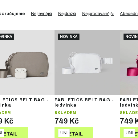
poručujeme
Nejlevnější
Nejdražší
Nejprodávanější
Abecedn
VINKA
NOVINKA
NOVIN
LETICS BELT BAG -
FABLETICS BELT BAG -
FABLET
vinka
ledvinka
ledvin
ADEM
SKLADEM
SKLAD
9 Kč
749 Kč
749 
I
UNI
UNI
DETAIL
DETAIL
DE