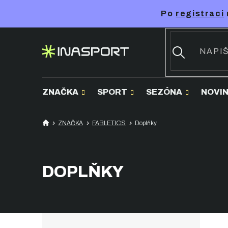
Přejít
Po
registraci
na
obsah
ZNAČKA
SPORT
SEZÓNA
NOVI
ZNAČKA
FABLETICS
Doplňky
DOPLŇKY
P