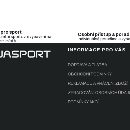
O
v
l
 pro sport
Osobní přístup a porad
á
letní sportovní vybavení na
Individuálně poradíme a vyb
d
om místě.
a
INFORMACE PRO VÁS
c
í
p
DOPRAVA A PLATBA
r
v
OBCHODNÍ PODMÍNKY
k
REKLAMACE A VRÁCENÍ ZBOŽÍ
y
v
ZPRACOVÁNÍ OSOBNÍCH ÚDAJ
ý
p
PODMÍNKY AKCÍ
i
s
u