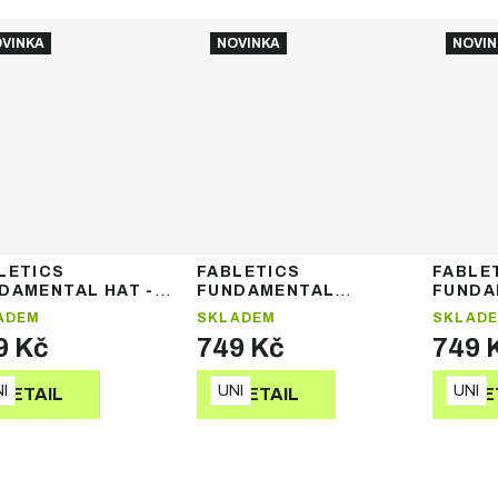
VINKA
NOVINKA
NOVIN
LETICS
FABLETICS
FABLE
DAMENTAL HAT -
FUNDAMENTAL
FUNDA
tovka
PONYTAIL HAT -
PONYTA
ADEM
SKLADEM
SKLAD
kšiltovka
kšilto
9 Kč
749 Kč
749 
I
UNI
UNI
DETAIL
DETAIL
DE