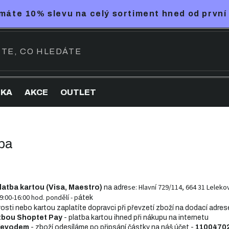
máte 10% slevu na celý sortiment hned od první
NKA
AKCE
OUTLET
ba
se:
Hlavní 729/114, 664 31 Leleko
latba kartou (Visa, Maestro)
na adre
9:00-16:00 hod. pondělí - p
átek
osti nebo kartou zaplatíte dopravci při převzetí zboží na dodací adres
tbou Shoptet Pay
- platba kartou ihned při nákupu na internetu
převodem
-
zboží odesíláme po připsání částky na náš účet -
1100470