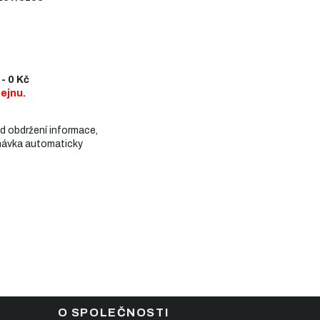
.
- 0 Kč
dejnu.
 od obdržení informace,
ávka automaticky
O SPOLEČNOSTI