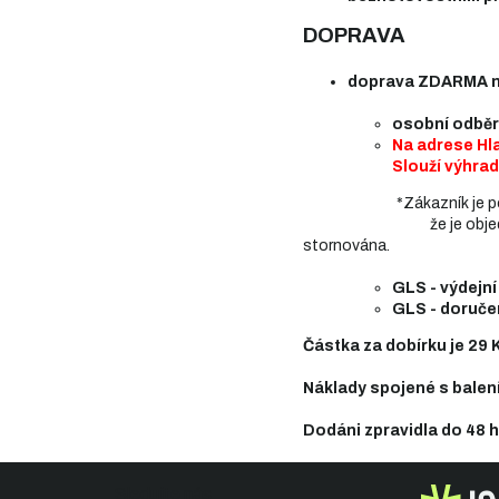
DOPRAVA
doprava ZDARMA n
osobní odběr
Na adrese Hl
Slouží výhrad
*Zákazník je povinen v
že je objednávka připr
stornována.
GLS - výdejní
GLS - doručen
Částka za dobírku je 29 
Náklady spojené s bale
Dodáni zpravidla do 48 
Z
Sledujte nás
á