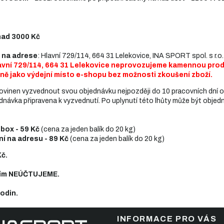
ad 3000 Kč
na adrese
:
Hlavní 729/114, 664 31 Lelekovice, INA SPORT spol. s r.o
avní 729/114, 664 31 Lelekovice neprovozujeme kamennou pro
ně jako výdejní místo e-shopu bez možnosti zkoušení zboží.
yzvednout svou objednávku nejpozději do 10 pracovních dní
avena k vyzvednutí. Po uplynutí této lhůty může být objedn
 box - 59 Kč
(cena za jeden balík do 20 kg)
í na adresu - 89 Kč
(cena za jeden balík do 20 kg)
Kč.
ním NEÚČTUJEME.
hodin.
INFORMACE PRO VÁS