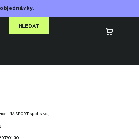
 objednávky.
HLEDAT
NÁKUPNÍ
KOŠÍK
vice, INA SPORT spol. s r.o.,
e
207/0100