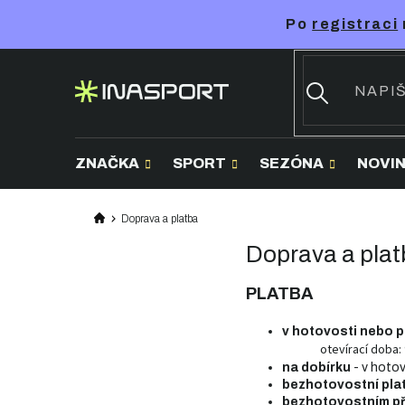
Přejít
Po
registraci
na
obsah
ZNAČKA
SPORT
SEZÓNA
NOVI
Doprava a platba
Doprava a plat
PLATBA
v hotovosti nebo p
otevírací doba: 
na dobírku
- v hotov
bezhotovostní pla
bezhotovostním 