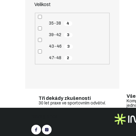
Velikost
35-38
4
39-42
3
43-46
3
47-48
2
Vše
Tři dekády zkušeností
Komp
30 let praxe ve sportovním odvětví.
jedn
Z
Sledujte nás
á
p
a