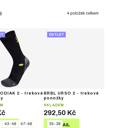
4
položek celkem
ě
ET
OUTLET
ODIAK 2 - trekové
BRBL URSO 2 - trekové
ky
ponožky
EM
SKLADEM
Kč
292,50 Kč
2
43-46
47-48
35-38
TAIL
DETAIL