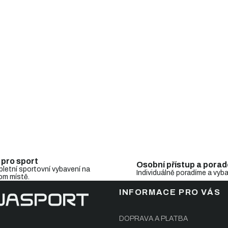
i
s
u
 pro sport
Osobní přístup a porad
letní sportovní vybavení na
Individuálně poradíme a vyb
om místě.
INFORMACE PRO VÁS
DOPRAVA A PLATBA