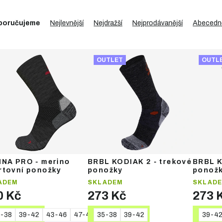
poručujeme
Nejlevnější
Nejdražší
Nejprodávanější
Abecedn
OUTLET
OUTL
INA PRO - merino
BRBL KODIAK 2 - trekové
BRBL K
rtovní ponožky
ponožky
ponož
ADEM
SKLADEM
SKLAD
0 Kč
273 Kč
273 
-38
39-42
43-46
47-48
35-38
39-42
39-4
DETAIL
DETAIL
DE