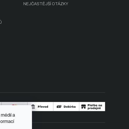
NEJČASTĚJŠÍ OTÁZKY
Ů
 médií a
formací