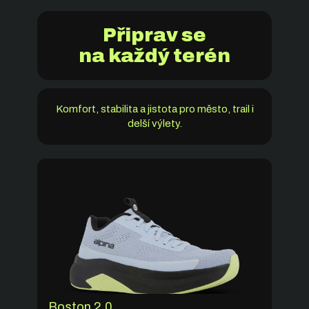
Připrav se
na každý terén
Komfort, stabilita a jistota pro město, trail i
delší výlety.
Boston 2.0