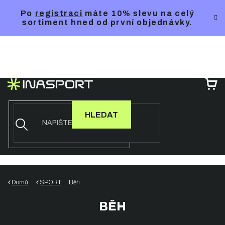
Přejít
Po
registraci
máte 10% slevu na celý
na
sortiment hned od první objednávky.
obsah
NÁ
KO
HLEDAT
Domů
SPORT
Běh
BĚH