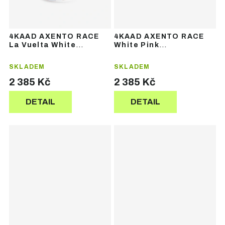
4KAAD AXENTO RACE
4KAAD AXENTO RACE
La Vuelta White
White Pink
Photochromic Red
Photochromic Pink –
Revo – sportovní brýle
sportovní brýle
SKLADEM
SKLADEM
2 385 Kč
2 385 Kč
DETAIL
DETAIL