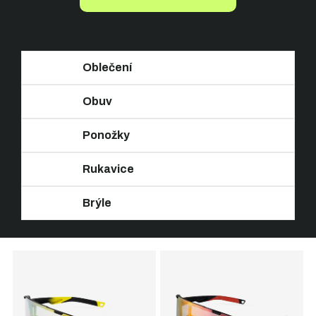
Oblečení
Obuv
Ponožky
Rukavice
Brýle
Ř
V
a
ý
z
p
e
i
n