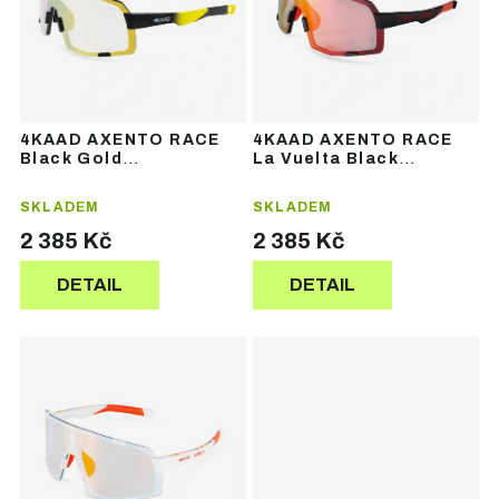
s
í
p
p
r
r
o
o
d
d
u
u
4KAAD AXENTO RACE
4KAAD AXENTO RACE
k
k
Black Gold
La Vuelta Black
t
t
Photochromic Gold –
Photochromic Red
sportovní brýle
Revo – sportovní brýle
ů
ů
SKLADEM
SKLADEM
2 385 Kč
2 385 Kč
DETAIL
DETAIL