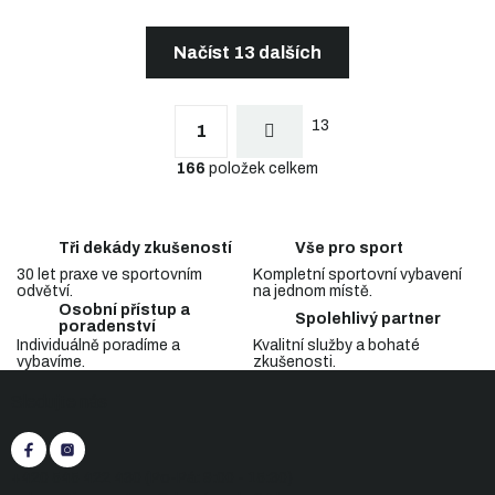
Načíst 13 dalších
S
t
O
r
13
v
1
á
l
n
166
položek celkem
á
k
d
o
a
v
c
á
Tři dekády zkušeností
Vše pro sport
n
í
í
30 let praxe ve sportovním
Kompletní sportovní vybavení
p
odvětví.
na jednom místě.
r
Osobní přístup a
v
Spolehlivý partner
poradenství
k
Individuálně poradíme a
Kvalitní služby a bohaté
y
vybavíme.
zkušenosti.
Z
v
Sledujte nás
á
ý
p
p
i
a
s
t
+420 545 422 430
(Po-Pá: 9:00 - 15:30)
u