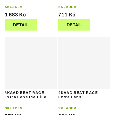
– sportovní brýle
Mirror – náhradní skla
SKLADEM
SKLADEM
1 683 Kč
711 Kč
DETAIL
DETAIL
4KAAD BEAT RACE
4KAAD BEAT RACE
Extra Lens Ice Blue
Extra Lens
Grey – náhradní skla
Photochromic Gold –
náhradní skla
SKLADEM
SKLADEM