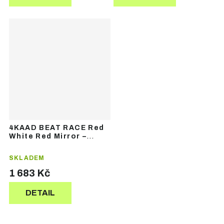
4KAAD BEAT RACE Red
White Red Mirror –
sportovní brýle
SKLADEM
1 683 Kč
DETAIL