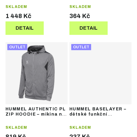
ů
ů
SKLADEM
SKLADEM
1 448 Kč
364 Kč
DETAIL
DETAIL
OUTLET
OUTLET
HUMMEL AUTHENTIC PL
HUMMEL BASELAYER –
ZIP HOODIE – mikina na
dětské funkční
zip s kapucí
termotričko bez rukávů
SKLADEM
SKLADEM
819 Kč
237 Kč