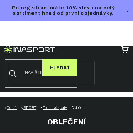
Přejít
Po
registraci
máte 10% slevu na celý
na
sortiment hned od první objednávky.
obsah
NÁ
KO
HLEDAT
Domů
SPORT
Teamové sporty
Oblečení
OBLEČENÍ