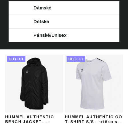
Dámské
Dětské
Pánské/Unisex
Ř
V
a
OUTLET
OUTLET
ý
z
p
e
i
n
s
í
p
p
r
r
o
o
d
d
u
u
HUMMEL AUTHENTIC
HUMMEL AUTHENTIC CO
k
k
BENCH JACKET –
T-SHIRT S/S – tričko s
t
t
sportovní bunda
krátkým rukávem