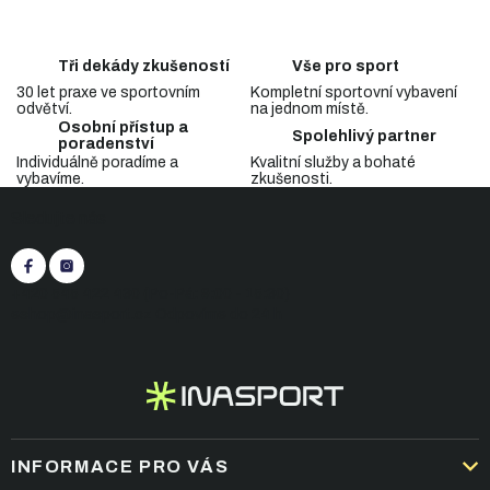
d
o
a
v
c
á
Tři dekády zkušeností
Vše pro sport
n
í
í
30 let praxe ve sportovním
Kompletní sportovní vybavení
p
odvětví.
na jednom místě.
r
Osobní přístup a
v
Spolehlivý partner
poradenství
k
Individuálně poradíme a
Kvalitní služby a bohaté
y
vybavíme.
zkušenosti.
Z
v
Sledujte nás
á
ý
p
p
i
a
s
t
+420 545 422 430
(Po-Pá: 9:00 - 15:30)
u
í
eshop@inasport.cz
Odpovíme do 24 h
INFORMACE PRO VÁS