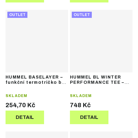
OUTLET
OUTLET
HUMMEL BASELAYER –
HUMMEL BL WINTER
funkční termotričko bez
PERFORMANCE TEE –
rukávů
funkční termotričko s
dlouhým rukávem
SKLADEM
SKLADEM
254,70 Kč
748 Kč
DETAIL
DETAIL