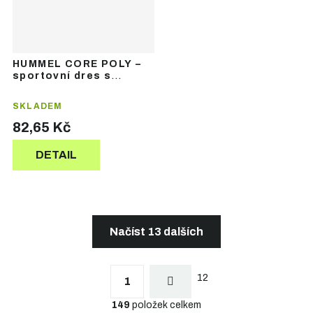
HUMMEL CORE POLY –
sportovní dres s
krátkým rukávem
SKLADEM
82,65 Kč
DETAIL
Načíst 13 dalších
S
t
O
r
12
v
1
á
l
n
149
položek celkem
á
k