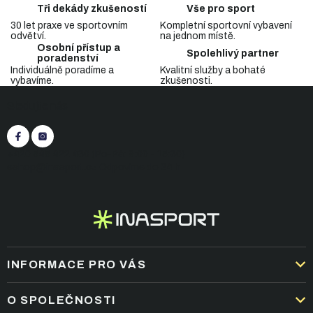
c
á
Tři dekády zkušeností
Vše pro sport
n
í
í
30 let praxe ve sportovním
Kompletní sportovní vybavení
p
odvětví.
na jednom místě.
r
Osobní přístup a
v
Spolehlivý partner
poradenství
k
Individuálně poradíme a
Kvalitní služby a bohaté
y
vybavíme.
zkušenosti.
Z
v
Sledujte nás
á
ý
p
p
i
a
s
t
+420 545 422 430
(Po-Pá: 9:00 - 15:30)
u
í
eshop@inasport.cz
Odpovíme do 24 h
INFORMACE PRO VÁS
DOPRAVA A PLATBA
O SPOLEČNOSTI