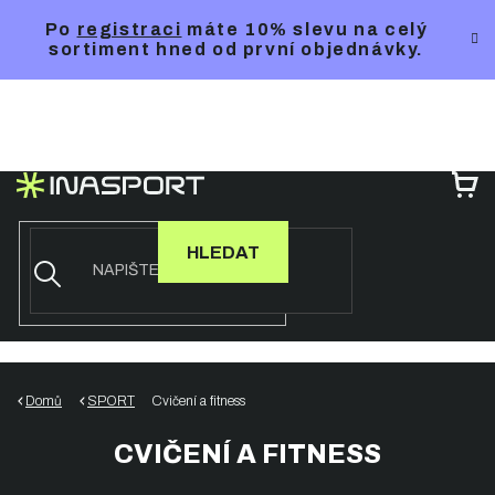
Přejít
Po
registraci
máte 10% slevu na celý
na
sortiment hned od první objednávky.
obsah
NÁ
KO
HLEDAT
Domů
SPORT
Cvičení a fitness
CVIČENÍ A FITNESS