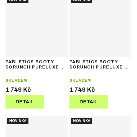
NOVINKA
NOVINKA
FABLETICS BOOTY
FABLETICS BOOTY
SCRUNCH PURELUXE V-
SCRUNCH PURELUXE V-
BACK JUMPSUIT -
BACK JUMPSUIT -
dámský sportovní
dámský sportovní
SKLADEM
SKLADEM
overal
overal
1 749 Kč
1 749 Kč
DETAIL
DETAIL
NOVINKA
NOVINKA