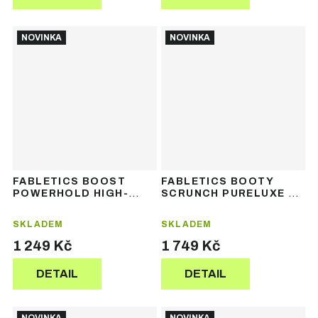
NOVINKA
NOVINKA
FABLETICS BOOST
FABLETICS BOOTY
POWERHOLD HIGH-
SCRUNCH PURELUXE V-
WAISTED SHORT 4" -
BACK JUMPSUIT -
dámské sportovní
dámský sportovní
SKLADEM
SKLADEM
šortky
overal
1 249 Kč
1 749 Kč
DETAIL
DETAIL