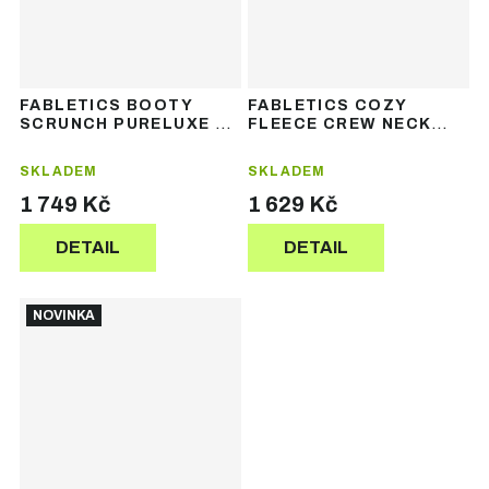
FABLETICS BOOTY
FABLETICS COZY
SCRUNCH PURELUXE V-
FLEECE CREW NECK
BACK LEGGING -
SWEATSHIRT - dámská
dámské legíny
mikina
SKLADEM
SKLADEM
1 749 Kč
1 629 Kč
DETAIL
DETAIL
NOVINKA