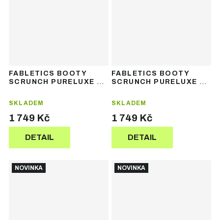
FABLETICS BOOTY
FABLETICS BOOTY
SCRUNCH PURELUXE V-
SCRUNCH PURELUXE V-
BACK JUMPSUIT -
BACK LEGGING -
dámský sportovní
dámské legíny
SKLADEM
SKLADEM
overal
1 749 Kč
1 749 Kč
DETAIL
DETAIL
NOVINKA
NOVINKA