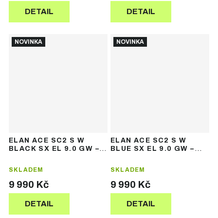
DETAIL
DETAIL
NOVINKA
NOVINKA
ELAN ACE SC2 S W
ELAN ACE SC2 S W
BLACK SX EL 9.0 GW –
BLUE SX EL 9.0 GW –
dámské sjezdové lyže
dámské sjezdové lyže
SKLADEM
SKLADEM
9 990 Kč
9 990 Kč
DETAIL
DETAIL