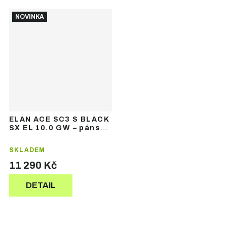
NOVINKA
ELAN ACE SC3 S BLACK
SX EL 10.0 GW – pánské
sjezdové lyže
SKLADEM
11 290 Kč
DETAIL