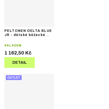
PELTONEN DELTA BLUE
JR - dětské běžecké
lyže se šupinami
SKLADEM
1 162,50 Kč
DETAIL
OUTLET