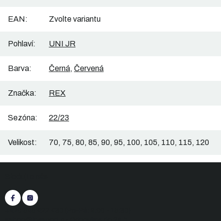
EAN
:
Zvolte variantu
Pohlaví
:
UNI JR
Barva
:
Černá
,
Červená
Značka
:
REX
Sezóna
:
22/23
Velikost
:
70, 75, 80, 85, 90, 95, 100, 105, 110, 115, 120
Z
Sledujte nás
á
p
a
t
+420 545 422 430
(Po-Pá: 9:00 - 15:30)
eshop@inasport.cz
Odpovíme do 24 h