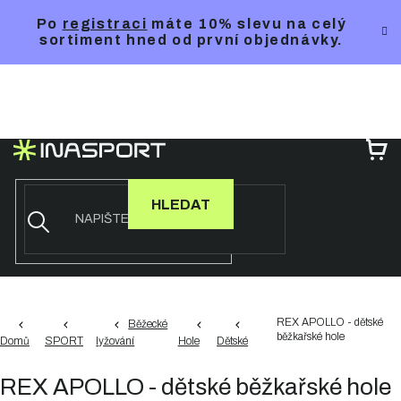
Přejít
Po
registraci
máte 10% slevu na celý
na
sortiment hned od první objednávky.
obsah
NÁ
KO
HLEDAT
REX APOLLO - dětské
Běžecké
běžkařské hole
Domů
SPORT
lyžování
Hole
Dětské
REX APOLLO - dětské běžkařské hole