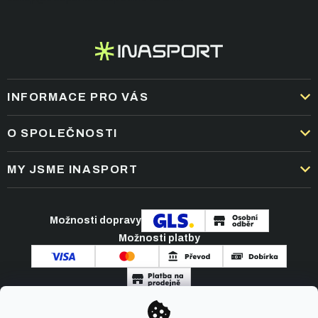
í
INFORMACE PRO VÁS
DOPRAVA A PLATBA
O SPOLEČNOSTI
OBCHODNÍ PODMÍNKY
KARIÉRA
MY JSME INASPORT
REKLAMACE A VRÁCENÍ ZBOŽÍ
NEJČASTĚJŠÍ OTÁZKY
ZPRACOVÁNÍ OSOBNÍCH ÚDAJŮ
O NÁS
PODMÍNKY AKCÍ
Možnosti dopravy
ČLÁNKY A NOVINKY
Možnosti platby
KONTAKT