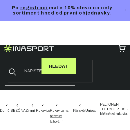
Přejít
Po
registraci
máte 10% slevu na celý
na
sortiment hned od první objednávky.
obsah
NÁ
KO
HLEDAT
PELTONEN
THERMO PLUS -
Domů
SEZÓNA
Zimní
Rukavice
Rukavice na
Pánské/Unisex
běžkařské rukavice
běžecké
lyžování