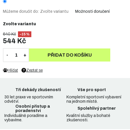
Můžeme doručit do:
Zvolte variantu
Možnosti doručení
Zvolte variantu
640 Kč
–15 %
544 Kč
PŘIDAT DO KOŠÍKU
Hlídat
Zeptat se
Tři dekády zkušeností
Vše pro sport
30 let praxe ve sportovním
Kompletní sportovní vybavení
odvětví.
na jednom místě.
Osobní přístup a
Spolehlivý partner
poradenství
Individuálně poradíme a
Kvalitní služby a bohaté
vybavíme.
zkušenosti.