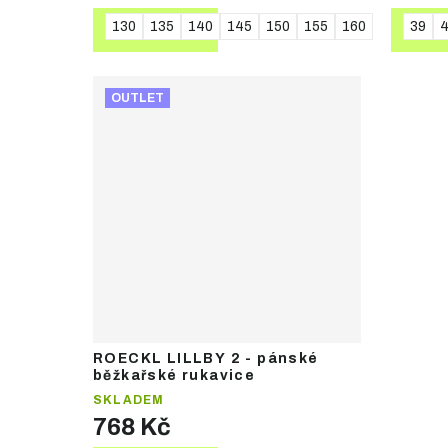
130
135
140
145
150
155
160
165
39
170
4
DETAIL
DE
OUTLET
ROECKL LILLBY 2 - pánské
běžkařské rukavice
SKLADEM
768 Kč