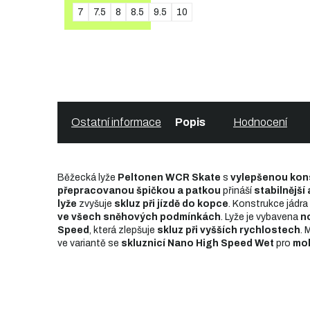
7
7.5
8
8.5
9.5
10
DETAIL
Ostatní informace
Popis
Hodnocení
Běžecká lyže
Peltonen WCR Skate
s
vylepšenou kon
přepracovanou špičkou a patkou
přináší
stabilnější 
lyže
zvyšuje
skluz při jízdě do kopce
. Konstrukce jádra
ve všech sněhových podmínkách
. Lyže je vybavena
n
Speed
, která zlepšuje
skluz při vyšších rychlostech
. 
ve variantě se
skluznicí Nano High Speed Wet
pro
mo