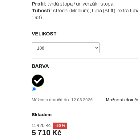
Profil:
tvrdá stopa / univerzální stopa
Tuhosti:
střední (Medium), tuhá (Stiff), extra tuhá
193)
VELIKOST
BARVA
Můžeme doručit do:
12.08.2026
Možnosti doruč
Skladem
11 420 Kč
–50 %
5 710 Kč