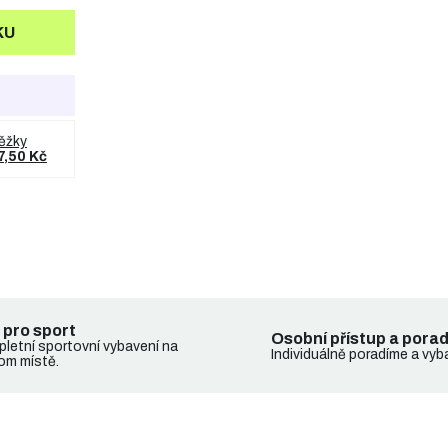
KU
ěžky
7,50 Kč
 pro sport
Osobní přístup a pora
letní sportovní vybavení na
Individuálně poradíme a vyb
om místě.