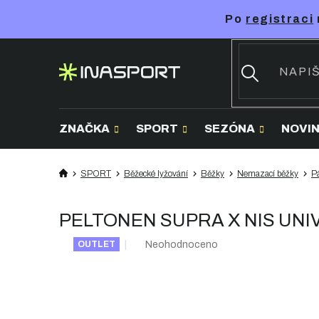
Přejít
Po
registraci
na
obsah
ZNAČKA
SPORT
SEZÓNA
NOVI
SPORT
Běžecké lyžování
Běžky
Nemazací běžky
P
PELTONEN SUPRA X NIS UNIV
Průměrné
Neohodnoceno
OUTLET
hodnocení
produktu
je
0,0
z