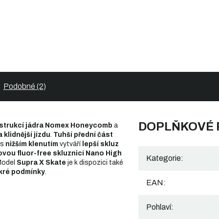
Podobné (2)
DOPLŇKOVÉ
strukcí jádra Nomex Honeycomb
a
a klidnější jízdu
.
Tuhší přední část
 s
nižším klenutím
vytváří
lepší skluz
ovou fluor-free skluznicí Nano High
Kategorie
:
Model
Supra X Skate
je k dispozici také
kré podmínky
.
EAN
:
Pohlaví
: