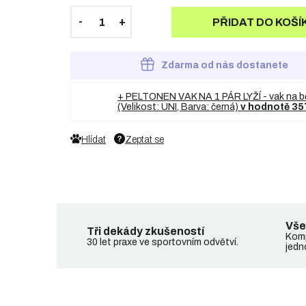
PŘIDAT DO KOŠÍ
Zdarma od nás dostanete
+ PELTONEN VAK NA 1 PÁR LYŽÍ - vak na b
(Velikost: UNI, Barva: černá)
v hodnotě 35
Hlídat
Zeptat se
Vše
Tři dekády zkušeností
Komp
30 let praxe ve sportovním odvětví.
jedn