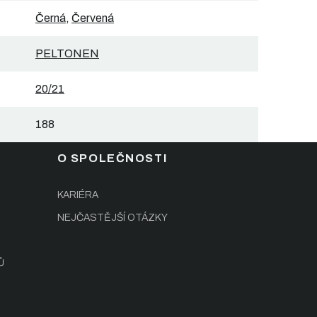
Černá
,
Červená
PELTONEN
20/21
188
O SPOLEČNOSTI
KARIÉRA
NEJČASTĚJŠÍ OTÁZKY
Ů