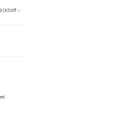
 (XStiff –
ení