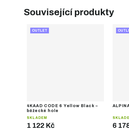
Související produkty
OUTLET
OUTL
4KAAD CODE 6 Yellow Black –
ALPINA
běžecké hole
SKLADEM
SKLAD
1 122 Kč
6 17