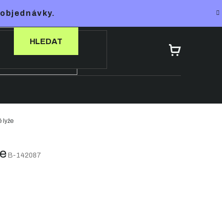
 objednávky.
HLEDAT
NÁKUPNÍ
KOŠÍK
 lyže
e
B-142087