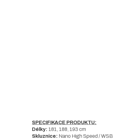
5
hvězdiček.
SPECIFIKACE PRODUKTU:
Délky:
181, 188, 193 cm
Skluznice:
Nano High Speed / WSB