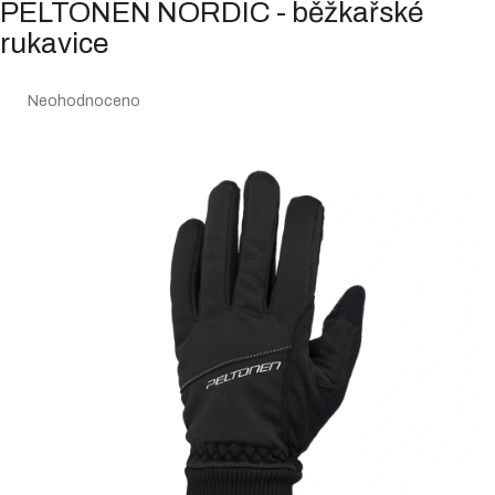
PELTONEN NORDIC - běžkařské
rukavice
Průměrné
Neohodnoceno
hodnocení
produktu
je
0,0
z
5
hvězdiček.