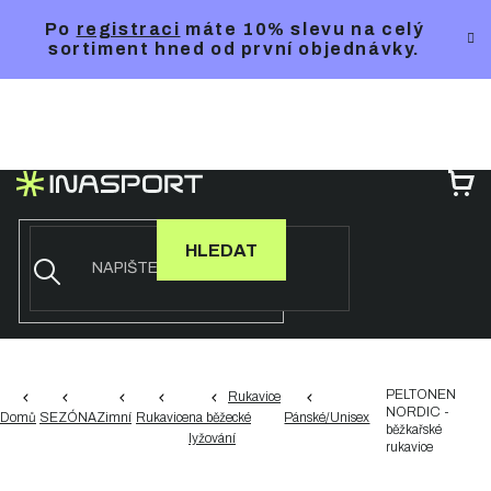
Přejít
Po
registraci
máte 10% slevu na celý
na
sortiment hned od první objednávky.
obsah
NÁ
KO
HLEDAT
PELTONEN
Rukavice
NORDIC -
Domů
SEZÓNA
Zimní
Rukavice
na běžecké
Pánské/Unisex
běžkařské
lyžování
rukavice