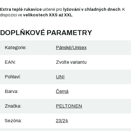
Extra teplé rukavice
určené pro
lyžování v chladných dnech
. K
dispozici ve
velikostech XXS až XXL
.
DOPLŇKOVÉ PARAMETRY
Kategorie
:
Pánské/Unisex
EAN
:
Zvolte variantu
Pohlaví
:
UNI
Barva
:
Černá
Značka
:
PELTONEN
Sezóna
:
23/24