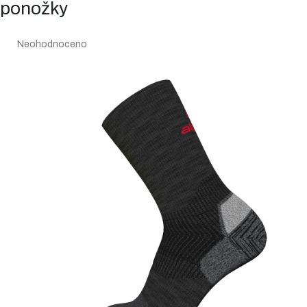
ponožky
Průměrné
Neohodnoceno
hodnocení
produktu
je
0,0
z
5
hvězdiček.