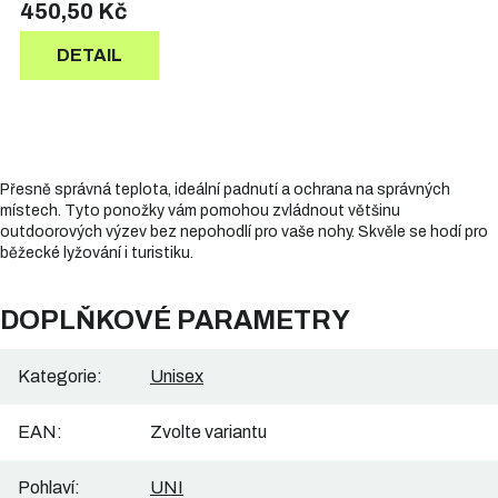
450,50 Kč
DETAIL
Přesně správná teplota, ideální padnutí a ochrana na správných
místech. Tyto ponožky vám pomohou zvládnout většinu
outdoorových výzev bez nepohodlí pro vaše nohy. Skvěle se hodí pro
běžecké lyžování i turistiku.
DOPLŇKOVÉ PARAMETRY
Kategorie
:
Unisex
EAN
:
Zvolte variantu
Pohlaví
:
UNI