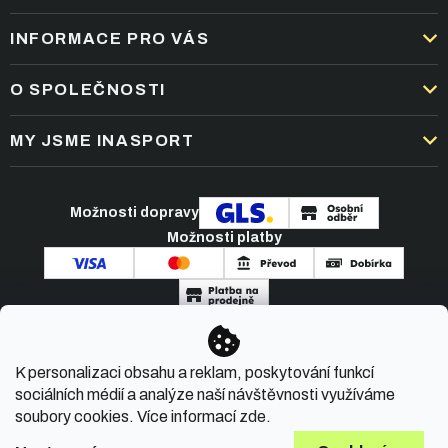
INFORMACE PRO VÁS
DOPRAVA A PLATBA
O SPOLEČNOSTI
OBCHODNÍ PODMÍNKY
KARIÉRA
MY JSME INASPORT
REKLAMACE A VRÁCENÍ ZBOŽÍ
NEJČASTĚJŠÍ OTÁZKY
ZPRACOVÁNÍ OSOBNÍCH ÚDAJŮ
O NÁS
PODMÍNKY AKCÍ
Možnosti dopravy
ČLÁNKY A NOVINKY
Možnosti platby
KONTAKT
Copyright 2026
INASPORT.CZ
. Všechna práva
K personalizaci obsahu a reklam, poskytování funkcí
vyhrazena.
sociálních médií a analýze naší návštěvnosti využíváme
soubory cookies. Více informací
zde
.