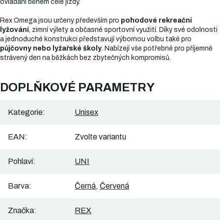
ovládání během celé jízdy.
Rex Omega jsou určeny především pro
pohodové rekreační
lyžování
, zimní výlety a občasné sportovní využití. Díky své odolnosti
a jednoduché konstrukci představují výbornou volbu také pro
půjčovny nebo lyžařské školy
. Nabízejí vše potřebné pro příjemně
strávený den na běžkách bez zbytečných kompromisů.
DOPLŇKOVÉ PARAMETRY
Kategorie
:
Unisex
EAN
:
Zvolte variantu
Pohlaví
:
UNI
Barva
:
Černá
,
Červená
Značka
:
REX