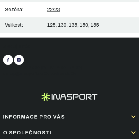
Sezóna
:
22/23
Velikost
:
125, 130, 135, 150, 155
Z
Sledujte nás
á
p
a
t
+420 545 422 430
(Po-Pá: 9:00 - 15:30)
í
eshop@inasport.cz
Odpovíme do 24 h
INFORMACE PRO VÁS
DOPRAVA A PLATBA
O SPOLEČNOSTI