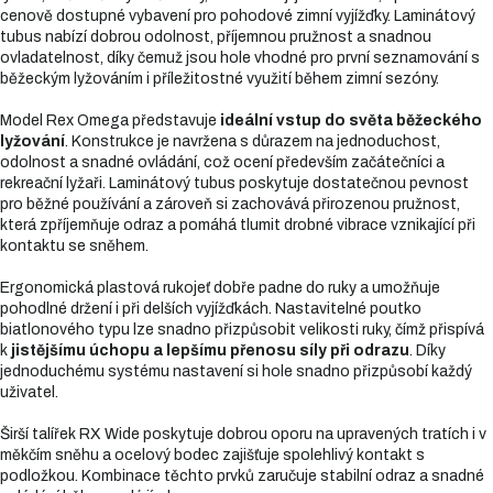
cenově dostupné vybavení pro pohodové zimní vyjížďky. Laminátový
tubus nabízí dobrou odolnost, příjemnou pružnost a snadnou
ovladatelnost, díky čemuž jsou hole vhodné pro první seznamování s
běžeckým lyžováním i příležitostné využití během zimní sezóny.
Model Rex Omega představuje
ideální vstup do světa běžeckého
lyžování
. Konstrukce je navržena s důrazem na jednoduchost,
odolnost a snadné ovládání, což ocení především začátečníci a
rekreační lyžaři. Laminátový tubus poskytuje dostatečnou pevnost
pro běžné používání a zároveň si zachovává přirozenou pružnost,
která zpříjemňuje odraz a pomáhá tlumit drobné vibrace vznikající při
kontaktu se sněhem.
Ergonomická plastová rukojeť dobře padne do ruky a umožňuje
pohodlné držení i při delších vyjížďkách. Nastavitelné poutko
biatlonového typu lze snadno přizpůsobit velikosti ruky, čímž přispívá
k
jistějšímu úchopu a lepšímu přenosu síly při odrazu
. Díky
jednoduchému systému nastavení si hole snadno přizpůsobí každý
uživatel.
Širší talířek RX Wide poskytuje dobrou oporu na upravených tratích i v
měkčím sněhu a ocelový bodec zajišťuje spolehlivý kontakt s
podložkou. Kombinace těchto prvků zaručuje stabilní odraz a snadné