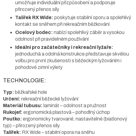
umožňuje individuální přizpůsobení a podporuje
přirozený přenos síly
Talířek RX Wide:
poskytuje stabilní oporu a spolehlivý
kontakt se sněhem při rekreačním běžkování
Ocelový bodec:
nabízí spolehlivý záběr a vysokou
odolnost při pravidelném používání
Ideální pro začátečníky i rekreační lyžaře:
jednoduchá a odolná konstrukce představuje skvělou
volbu pro první zkušenosti s běžeckým lyžováním i
pohodové zimní výlety
TECHNOLOGIE:
Typ:
běžkařské hole
Určení:
rekreační běžecké lyžování
Materiál tubusu:
laminát – odolnost a pružnost
Rukojeť:
ergonomická plastová – pohodlný úchop
Poutko:
ergonomicky tvarované, nastavitelné (biatlonový
typ) – přirozený přenos síly
Talířek:
RX Wide – stabilní opora na sněhu