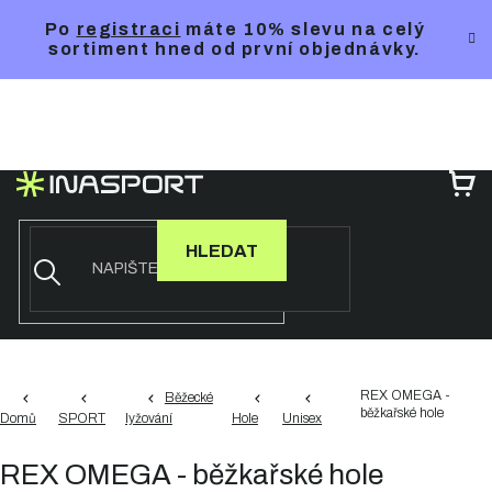
Přejít
Po
registraci
máte 10% slevu na celý
na
sortiment hned od první objednávky.
obsah
NÁ
KO
HLEDAT
REX OMEGA -
Běžecké
běžkařské hole
Domů
SPORT
lyžování
Hole
Unisex
REX OMEGA - běžkařské hole