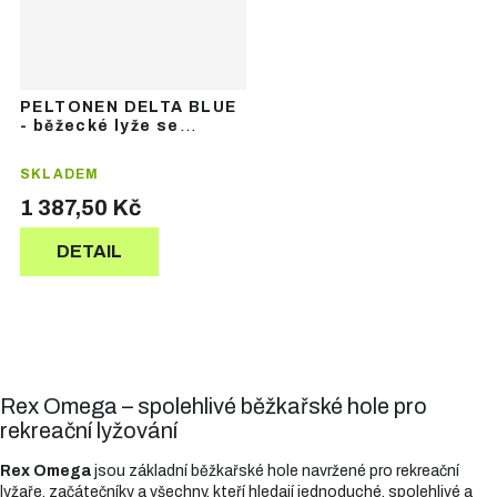
PELTONEN DELTA BLUE
- běžecké lyže se
šupinami
SKLADEM
1 387,50 Kč
DETAIL
Rex Omega – spolehlivé běžkařské hole pro
rekreační lyžování
Rex Omega
jsou základní běžkařské hole navržené pro rekreační
lyžaře, začátečníky a všechny, kteří hledají jednoduché, spolehlivé a