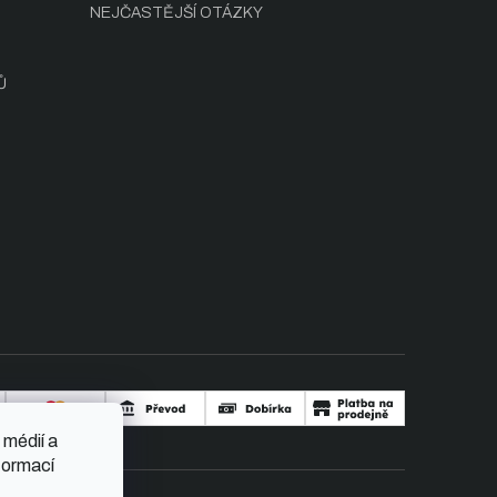
NEJČASTĚJŠÍ OTÁZKY
Ů
 médií a
formací