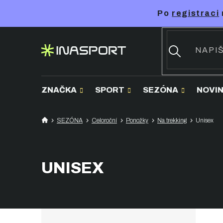
Přejít
Po
registraci
na
obsah
ZNAČKA
SPORT
SEZÓNA
NOVI
SEZÓNA
Celoroční
Ponožky
Na trekking
Unisex
UNISEX
P