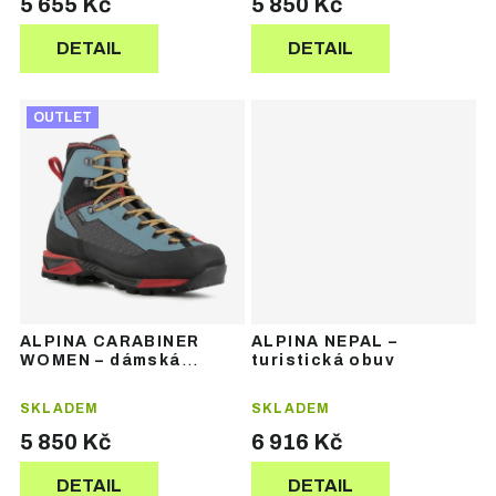
5 655 Kč
5 850 Kč
DETAIL
DETAIL
OUTLET
ALPINA CARABINER
ALPINA NEPAL –
WOMEN – dámská
turistická obuv
horolezecká obuv
SKLADEM
SKLADEM
5 850 Kč
6 916 Kč
DETAIL
DETAIL