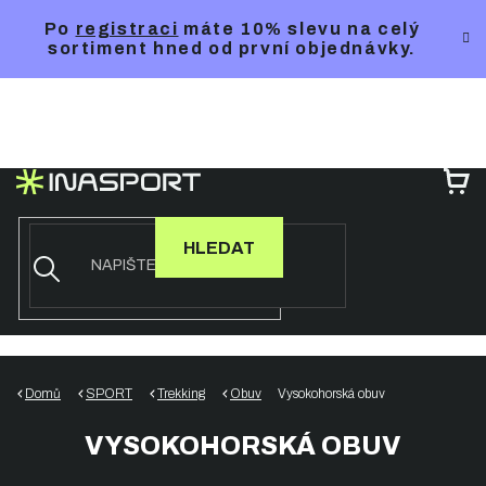
Přejít
Po
registraci
máte 10% slevu na celý
na
sortiment hned od první objednávky.
obsah
NÁ
KO
HLEDAT
Domů
SPORT
Trekking
Obuv
Vysokohorská obuv
VYSOKOHORSKÁ OBUV