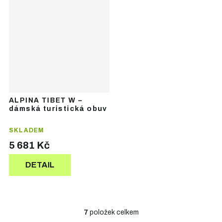
ALPINA TIBET W –
dámská turistická obuv
SKLADEM
5 681 Kč
DETAIL
7
položek celkem
O