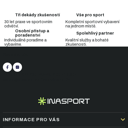
v
l
á
Tři dekády zkušeností
Vše pro sport
d
30 let praxe ve sportovním
Kompletní sportovní vybavení
a
odvětví.
na jednom místě.
c
Osobní přístup a
Spolehlivý partner
í
poradenství
p
Individuálně poradíme a
Kvalitní služby a bohaté
vybavíme.
zkušenosti.
r
Z
v
Sledujte nás
á
k
p
y
v
a
ý
t
+420 545 422 430
(Po-Pá: 9:00 - 15:30)
p
í
eshop@inasport.cz
Odpovíme do 24 h
i
s
u
INFORMACE PRO VÁS