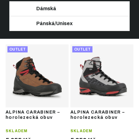
Dámská
Pánská/Unisex
Ř
V
a
OUTLET
OUTLET
ý
z
p
e
i
n
s
í
p
p
r
r
o
o
d
d
u
u
ALPINA CARABINER –
ALPINA CARABINER –
k
k
horolezecká obuv
horolezecká obuv
t
t
ů
ů
SKLADEM
SKLADEM