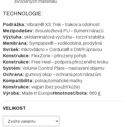
živočišných materiálů
TECHNOLOGIE:
Podrážka:
Vibram® XS Trek – trakce a odolnost
Mezipodešev:
dvousložková PU – tlumení nárazů
Výztuha:
sklolaminátová výztuha – torzní stabilita
Membrána:
Sympatex® – voděodolná, prodyšná
Svršek:
mikrovlákno + Cordura® s DWR úpravou
Konstrukce:
FlexZone – přirozený pohyb
Konstrukce:
Free Heel – podpora přirozeného kroku
Systém:
Volume Control Plate – nastavení objemu
Ochrana:
gumový okop – ochrana proti nárazům
Kompatibilita:
poloautomatické mačky
Konstrukce:
vegan (bez použití kůže)
Výroba:
Made in Europe
Hmotnost/bota:
660 g
VELIKOST