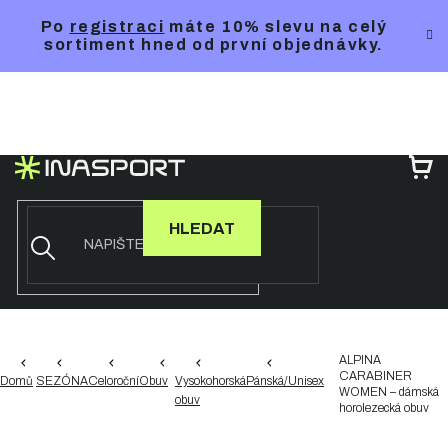
Přejít
Po
registraci
máte 10% slevu na celý
na
sortiment hned od první objednávky.
obsah
NÁ
KO
HLEDAT
ALPINA
CARABINER
Domů
SEZÓNA
Celoroční
Obuv
Vysokohorská
Pánská/Unisex
WOMEN – dámská
obuv
horolezecká obuv