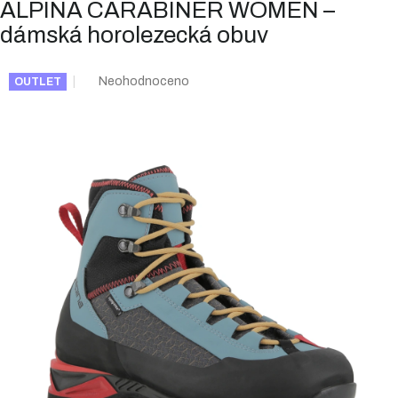
ALPINA CARABINER WOMEN –
dámská horolezecká obuv
Průměrné
Neohodnoceno
OUTLET
hodnocení
produktu
je
0,0
z
5
hvězdiček.