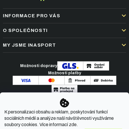
INFORMACE PRO VÁS
DOPRAVA A PLATBA
O SPOLEČNOSTI
OBCHODNÍ PODMÍNKY
KARIÉRA
MY JSME INASPORT
REKLAMACE A VRÁCENÍ ZBOŽÍ
NEJČASTĚJŠÍ OTÁZKY
ZPRACOVÁNÍ OSOBNÍCH ÚDAJŮ
O NÁS
PODMÍNKY AKCÍ
Možnosti dopravy
ČLÁNKY A NOVINKY
Možnosti platby
KONTAKT
Copyright 2026
INASPORT.CZ
. Všechna práva
K personalizaci obsahu a reklam, poskytování funkcí
vyhrazena.
sociálních médií a analýze naší návštěvnosti využíváme
soubory cookies. Více informací
zde
.