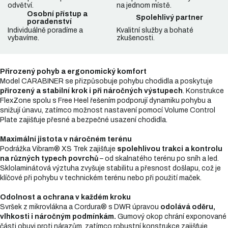
odvětví.
na jednom místě.
Osobní přístup a
Spolehlivý partner
poradenství
Individuálně poradíme a
Kvalitní služby a bohaté
vybavíme.
zkušenosti.
Přirozený pohyb a ergonomický komfort
Model CARABINER se přizpůsobuje pohybu chodidla a poskytuje
přirozený a stabilní krok i při náročných výstupech
. Konstrukce
FlexZone spolu s Free Heel řešením podporují dynamiku pohybu a
snižují únavu, zatímco možnost nastavení pomocí Volume Control
Plate zajišťuje přesné a bezpečné usazení chodidla.
Maximální jistota v náročném terénu
Podrážka Vibram® XS Trek zajišťuje
spolehlivou trakci a kontrolu
na různých typech povrchů
– od skalnatého terénu po sníh a led.
Sklolaminátová výztuha zvyšuje stabilitu a přesnost došlapu, což je
klíčové při pohybu v technickém terénu nebo při použití maček.
Odolnost a ochrana v každém kroku
Svršek z mikrovlákna a Cordura® s DWR úpravou
odolává oděru,
vlhkosti i náročným podmínkám.
Gumový okop chrání exponované
části obuvi proti nárazům, zatímco robustní konstrukce zajišťuje