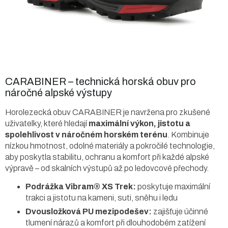
CARABINER – technická horská obuv pro
náročné alpské výstupy
Horolezecká obuv CARABINER je navržena pro zkušené
uživatelky, které hledají
maximální výkon, jistotu a
spolehlivost v náročném horském terénu
. Kombinuje
nízkou hmotnost, odolné materiály a pokročilé technologie,
aby poskytla stabilitu, ochranu a komfort při každé alpské
výpravě – od skalních výstupů až po ledovcové přechody.
Podrážka Vibram® XS Trek:
poskytuje maximální
trakci a jistotu na kameni, suti, sněhu i ledu
Dvousložková PU mezipodešev:
zajišťuje účinné
tlumení nárazů a komfort při dlouhodobém zatížení