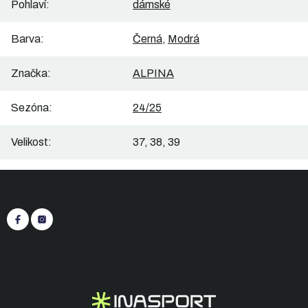
Pohlaví
:
dámské
Barva
:
Černá
,
Modrá
Značka
:
ALPINA
Sezóna
:
24/25
Velikost
:
37, 38, 39
Z
Sledujte nás
á
p
a
t
+420 545 422 430
(Po-Pá: 9:00 - 15:30)
í
eshop@inasport.cz
Odpovíme do 24 h