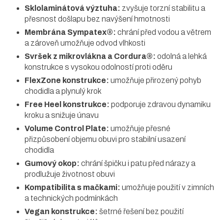
Sklolaminátová výztuha:
zvyšuje torzní stabilitu a
přesnost došlapu bez navýšení hmotnosti
Membrána Sympatex®:
chrání před vodou a větrem
a zároveň umožňuje odvod vlhkosti
Svršek z mikrovlákna a Cordura®:
odolná a lehká
konstrukce s vysokou odolností proti oděru
FlexZone konstrukce:
umožňuje přirozený pohyb
chodidla a plynulý krok
Free Heel konstrukce:
podporuje zdravou dynamiku
kroku a snižuje únavu
Volume Control Plate:
umožňuje přesné
přizpůsobení objemu obuvi pro stabilní usazení
chodidla
Gumový okop:
chrání špičku i patu před nárazy a
prodlužuje životnost obuvi
Kompatibilita s mačkami:
umožňuje použití v zimních
a technických podmínkách
Vegan konstrukce:
šetrné řešení bez použití