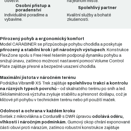
odvětví.
na jednom místě.
Osobní přístup a
Spolehlivý partner
poradenství
Individuálně poradíme a
Kvalitní služby a bohaté
vybavíme.
zkušenosti.
Přirozený pohyb a ergonomický komfort
Model CARABINER se přizpůsobuje pohybu chodidla a poskytuje
přirozený a stabilní krok i při náročných výstupech
. Konstrukce
FlexZone spolu s Free Heel řešením podporují dynamiku pohybu a
snižují únavu, zatímco možnost nastavení pomocí Volume Control
Plate zajišťuje přesné a bezpečné usazení chodidla.
Maximální jistota v náročném terénu
Podrážka Vibram® XS Trek zajišťuje
spolehlivou trakci a kontrolu
na různých typech povrchů
– od skalnatého terénu po sníh a led.
Sklolaminátová výztuha zvyšuje stabilitu a přesnost došlapu, což je
klíčové při pohybu v technickém terénu nebo při použití maček.
Odolnost a ochrana v každém kroku
Svršek z mikrovlákna a Cordura® s DWR úpravou
odolává oděru,
vlhkosti i náročným podmínkám.
Gumový okop chrání exponované
části obuvi proti nárazům, zatímco robustní konstrukce zajišťuje