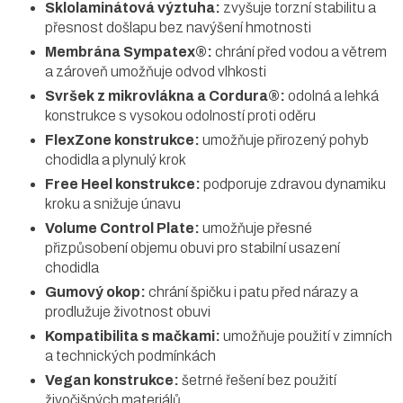
Sklolaminátová výztuha:
zvyšuje torzní stabilitu a
přesnost došlapu bez navýšení hmotnosti
Membrána Sympatex®:
chrání před vodou a větrem
a zároveň umožňuje odvod vlhkosti
Svršek z mikrovlákna a Cordura®:
odolná a lehká
konstrukce s vysokou odolností proti oděru
FlexZone konstrukce:
umožňuje přirozený pohyb
chodidla a plynulý krok
Free Heel konstrukce:
podporuje zdravou dynamiku
kroku a snižuje únavu
Volume Control Plate:
umožňuje přesné
přizpůsobení objemu obuvi pro stabilní usazení
chodidla
Gumový okop:
chrání špičku i patu před nárazy a
prodlužuje životnost obuvi
Kompatibilita s mačkami:
umožňuje použití v zimních
a technických podmínkách
Vegan konstrukce:
šetrné řešení bez použití
živočišných materiálů