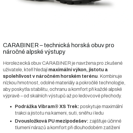
CARABINER – technická horská obuv pro
náročné alpské výstupy
Horolezecká obuv CARABINER je navržena pro zkušené
uživatele, kteří hledají
maximální výkon, jistotu a
spolehlivost v náročném horském terénu
. Kombinuje
nízkou hmotnost, odolné materiály a pokročilé technologie,
aby poskytla stabilitu, ochranu a komfort při každé alpské
výpravě – od skalních výstupů až po ledovcové přechody.
Podrážka Vibram® XS Trek:
poskytuje maximální
trakci a jistotu na kameni, suti, sněhu i ledu
Dvousložková PU mezipodešev:
zajišťuje účinné
tlumení nárazů a komfort při dlouhodobém zatížení