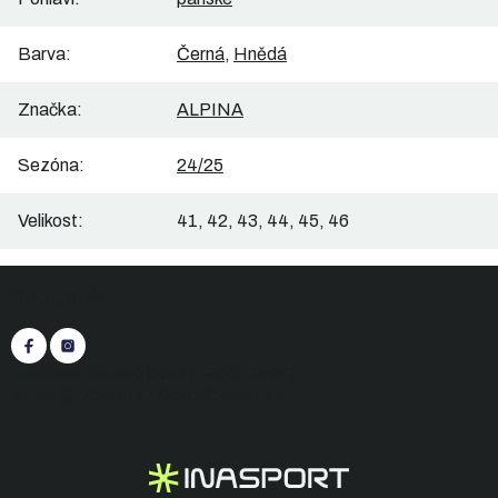
Barva
:
Černá
,
Hnědá
Značka
:
ALPINA
Sezóna
:
24/25
Velikost
:
41, 42, 43, 44, 45, 46
Z
Sledujte nás
á
p
a
t
+420 545 422 430
(Po-Pá: 9:00 - 15:30)
í
eshop@inasport.cz
Odpovíme do 24 h