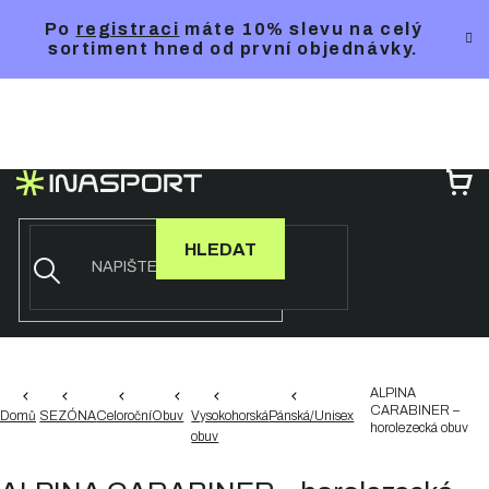
Přejít
Po
registraci
máte 10% slevu na celý
na
sortiment hned od první objednávky.
obsah
NÁ
KO
HLEDAT
ALPINA
CARABINER –
Domů
SEZÓNA
Celoroční
Obuv
Vysokohorská
Pánská/Unisex
horolezecká obuv
obuv