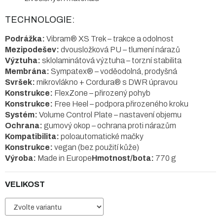
TECHNOLOGIE:
Podrážka:
Vibram® XS Trek – trakce a odolnost
Mezipodešev:
dvousložková PU – tlumení nárazů
Výztuha:
sklolaminátová výztuha – torzní stabilita
Membrána:
Sympatex® – voděodolná, prodyšná
Svršek:
mikrovlákno + Cordura® s DWR úpravou
Konstrukce:
FlexZone – přirozený pohyb
Konstrukce:
Free Heel – podpora přirozeného kroku
Systém:
Volume Control Plate – nastavení objemu
Ochrana:
gumový okop – ochrana proti nárazům
Kompatibilita:
poloautomatické mačky
Konstrukce:
vegan (bez použití kůže)
Výroba:
Made in Europe
Hmotnost/bota:
770 g
VELIKOST