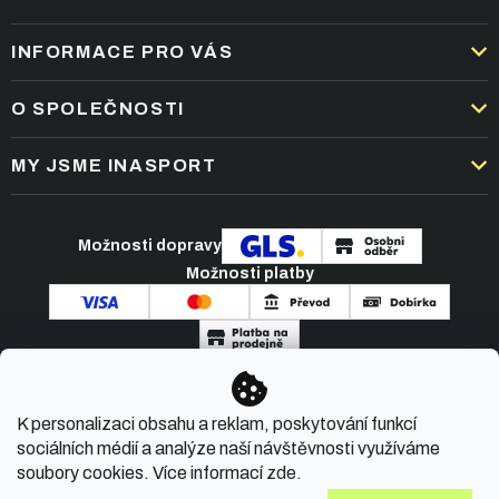
INFORMACE PRO VÁS
DOPRAVA A PLATBA
O SPOLEČNOSTI
OBCHODNÍ PODMÍNKY
KARIÉRA
MY JSME INASPORT
REKLAMACE A VRÁCENÍ ZBOŽÍ
NEJČASTĚJŠÍ OTÁZKY
ZPRACOVÁNÍ OSOBNÍCH ÚDAJŮ
O NÁS
PODMÍNKY AKCÍ
Možnosti dopravy
ČLÁNKY A NOVINKY
Možnosti platby
KONTAKT
Copyright 2026
INASPORT.CZ
. Všechna práva
K personalizaci obsahu a reklam, poskytování funkcí
vyhrazena.
sociálních médií a analýze naší návštěvnosti využíváme
soubory cookies. Více informací
zde
.