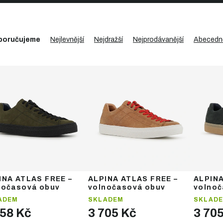
poručujeme
Nejlevnější
Nejdražší
Nejprodávanější
Abecedn
INA ATLAS FREE –
ALPINA ATLAS FREE –
ALPINA
nočasová obuv
volnočasová obuv
volnoč
ADEM
SKLADEM
SKLAD
458 Kč
3 705 Kč
3 70