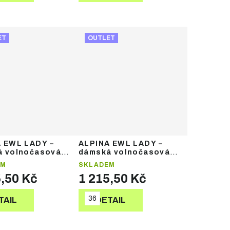
ET
OUTLET
 EWL LADY –
ALPINA EWL LADY –
á volnočasová
dámská volnočasová
obuv
EM
SKLADEM
5,50 Kč
1 215,50 Kč
36
TAIL
DETAIL