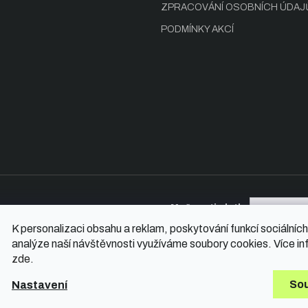
s
ZPRACOVÁNÍ OSOBNÍCH ÚDAJ
u
PODMÍNKY AKCÍ
Možnosti platby
K personalizaci obsahu a reklam, poskytování funkcí sociálních
analýze naší návštěvnosti využíváme soubory cookies. Více in
zde
.
hrazena.
So
Nastavení
Vytvořil Shop