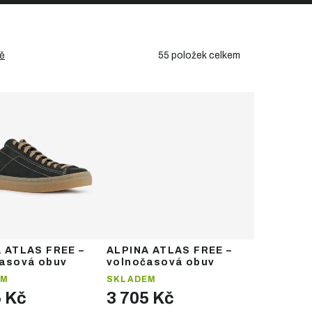
55
položek celkem
ě
 ATLAS FREE –
ALPINA ATLAS FREE –
asová obuv
volnočasová obuv
EM
SKLADEM
5 Kč
3 705 Kč