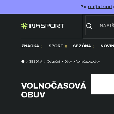
Přejít
Po
registraci
na
obsah
ZNAČKA
SPORT
SEZÓNA
NOVI
SEZÓNA
Celoroční
Obuv
Volnočasová obuv
VOLNOČASOVÁ
OBUV