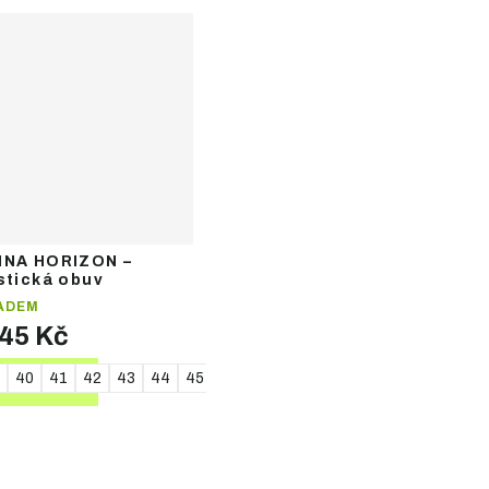
INA HORIZON –
stická obuv
ADEM
945 Kč
40
41
42
43
44
45
46
47
DETAIL