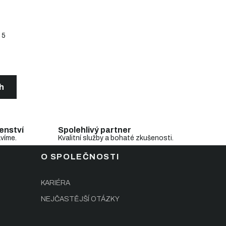
5
ch
enství
Spolehlivý partner
avíme.
Kvalitní služby a bohaté zkušenosti.
O SPOLEČNOSTI
KARIÉRA
NEJČASTĚJŠÍ OTÁZKY