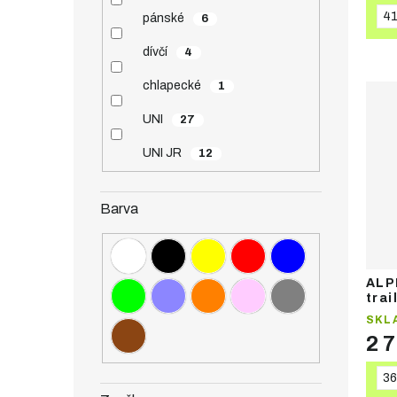
4
pánské
6
dívčí
4
chlapecké
1
UNI
27
UNI JR
12
Barva
ALP
trai
SKL
2 
36