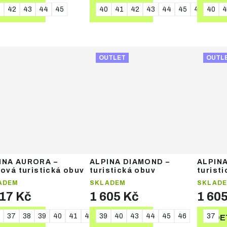
1
42
43
44
45
40
41
42
43
44
45
46
40
4
DETAIL
DETAIL
DE
OUTLET
OUTL
INA AURORA –
ALPINA DIAMOND –
ALPIN
lová turistická obuv
turistická obuv
turist
ADEM
SKLADEM
SKLAD
717 Kč
1 605 Kč
1 60
37
38
39
40
41
42
39
40
43
44
45
46
37
DETAIL
DETAIL
DE