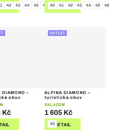
1
42
43
44
45
46
40
41
42
43
44
45
46
TAIL
DETAIL
ET
OUTLET
A DIAMOND –
ALPINA DIAMOND –
ická obuv
turistická obuv
EM
SKLADEM
5 Kč
1 605 Kč
42
TAIL
DETAIL