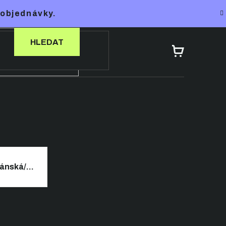
 objednávky.
HLEDAT
NÁKUPNÍ
KOŠÍK
Pánská/Unisex