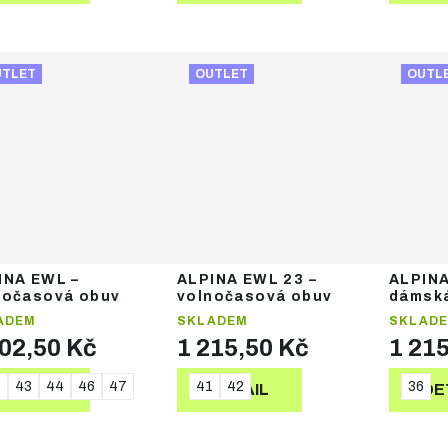
UTLET
OUTLET
OUTL
INA EWL –
ALPINA EWL 23 –
ALPINA
nočasová obuv
volnočasová obuv
dámsk
obuv
ADEM
SKLADEM
SKLAD
702,50 Kč
1 215,50 Kč
1 21
2
43
44
46
47
41
42
36
DETAIL
DETAIL
DE