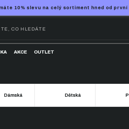
máte 10% slevu na celý sortiment hned od první
NKA
AKCE
OUTLET
Dámská
Dětská