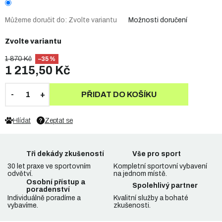
Můžeme doručit do:
Zvolte variantu
Možnosti doručení
Zvolte variantu
1 870 Kč
–35 %
1 215,50 Kč
PŘIDAT DO KOŠÍKU
Hlídat
Zeptat se
Tři dekády zkušeností
Vše pro sport
30 let praxe ve sportovním
Kompletní sportovní vybavení
odvětví.
na jednom místě.
Osobní přístup a
Spolehlivý partner
poradenství
Individuálně poradíme a
Kvalitní služby a bohaté
vybavíme.
zkušenosti.