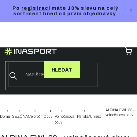
Přejít
Po
registraci
máte 10% slevu na celý
na
sortiment hned od první objednávky.
obsah
NÁ
KO
HLEDAT
ALPINA EWL 23 –
volnočasová obuv
Domů
SEZÓNA
Celoroční
Obuv
Volnočasová
Pánská/Unisex
obuv