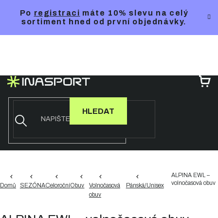
Přejít
Po
registraci
máte 10% slevu na celý
na
sortiment hned od první objednávky.
obsah
NÁ
KO
HLEDAT
ALPINA EWL –
volnočasová obuv
Domů
SEZÓNA
Celoroční
Obuv
Volnočasová
Pánská/Unisex
obuv