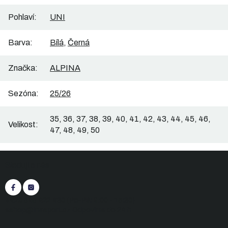
Pohlaví
:
UNI
Barva
:
Bílá
,
Černá
Značka
:
ALPINA
Sezóna
:
25/26
35, 36, 37, 38, 39, 40, 41, 42, 43, 44, 45, 46,
Velikost
:
47, 48, 49, 50
Z
Sledujte nás
á
p
a
t
+420 545 422 430
(Po-Pá: 9:00 - 15:30)
í
eshop@inasport.cz
Odpovíme do 24 h