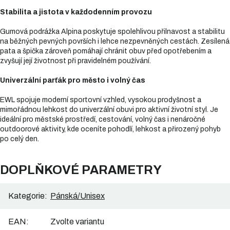
Stabilita a jistota v každodenním provozu
Gumová podrážka Alpina poskytuje spolehlivou přilnavost a stabilitu
na běžných pevných površích i lehce nezpevněných cestách. Zesílená
pata a špička zároveň pomáhají chránit obuv před opotřebením a
zvyšují její životnost při pravidelném používání.
Univerzální parťák pro město i volný čas
EWL spojuje moderní sportovní vzhled, vysokou prodyšnost a
mimořádnou lehkost do univerzální obuvi pro aktivní životní styl. Je
ideální pro městské prostředí, cestování, volný čas i nenáročné
outdoorové aktivity, kde oceníte pohodlí, lehkost a přirozený pohyb
po celý den.
DOPLŇKOVÉ PARAMETRY
Kategorie
:
Pánská/Unisex
EAN
:
Zvolte variantu