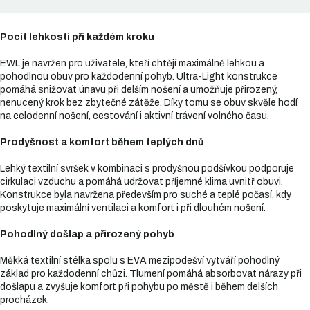
Pocit lehkosti při každém kroku
EWL je navržen pro uživatele, kteří chtějí maximálně lehkou a
pohodlnou obuv pro každodenní pohyb. Ultra-Light konstrukce
pomáhá snižovat únavu při delším nošení a umožňuje přirozený,
nenucený krok bez zbytečné zátěže. Díky tomu se obuv skvěle hodí
na celodenní nošení, cestování i aktivní trávení volného času.
Prodyšnost a komfort během teplých dnů
Lehký textilní svršek v kombinaci s prodyšnou podšívkou podporuje
cirkulaci vzduchu a pomáhá udržovat příjemné klima uvnitř obuvi.
Konstrukce byla navržena především pro suché a teplé počasí, kdy
poskytuje maximální ventilaci a komfort i při dlouhém nošení.
Pohodlný došlap a přirozený pohyb
Měkká textilní stélka spolu s EVA mezipodešví vytváří pohodlný
základ pro každodenní chůzi. Tlumení pomáhá absorbovat nárazy při
došlapu a zvyšuje komfort při pohybu po městě i během delších
procházek.