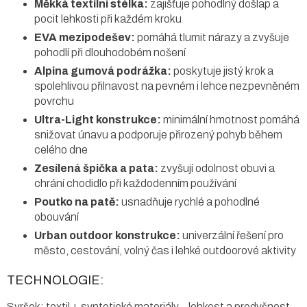
Měkká textilní stélka:
zajišťuje pohodlný došlap a
pocit lehkosti při každém kroku
EVA mezipodešev:
pomáhá tlumit nárazy a zvyšuje
pohodlí při dlouhodobém nošení
Alpina gumová podrážka:
poskytuje jistý krok a
spolehlivou přilnavost na pevném i lehce nezpevněném
povrchu
Ultra-Light konstrukce:
minimální hmotnost pomáhá
snižovat únavu a podporuje přirozený pohyb během
celého dne
Zesílená špička a pata:
zvyšují odolnost obuvi a
chrání chodidlo při každodenním používání
Poutko na patě:
usnadňuje rychlé a pohodlné
obouvání
Urban outdoor konstrukce:
univerzální řešení pro
město, cestování, volný čas i lehké outdoorové aktivity
TECHNOLOGIE:
Svršek: textil + syntetické materiály – lehkost a prodyšnost