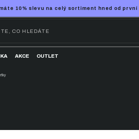
máte 10% slevu na celý sortiment hned od první
NKA
AKCE
OUTLET
rtky