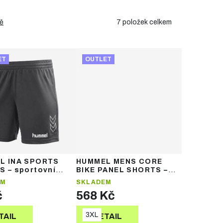
7
položek celkem
ě
ET
OUTLET
L INA SPORTS
HUMMEL MENS CORE
 – sportovní
BIKE PANEL SHORTS –
pánské cyklistické
EM
SKLADEM
kraťasy
č
568 Kč
3XL
TAIL
DETAIL