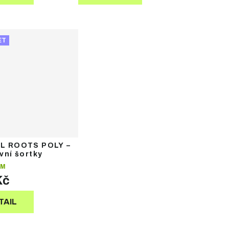
ET
L ROOTS POLY –
vní šortky
EM
Kč
TAIL