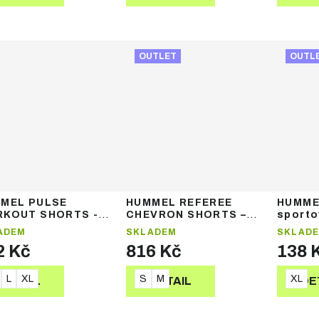
OUTLET
OUTL
MEL PULSE
HUMMEL REFEREE
HUMME
KOUT SHORTS -
CHEVRON SHORTS –
sporto
ské sportovní šortky
rozhodcovské šortky
ADEM
SKLADEM
SKLAD
2 Kč
816 Kč
138 
L
XL
S
M
XL
DETAIL
DETAIL
DE