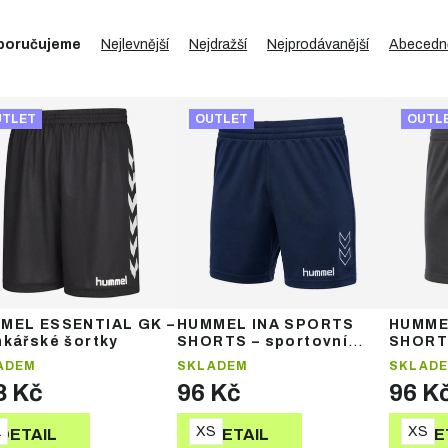
poručujeme
Nejlevnější
Nejdražší
Nejprodávanější
Abecedn
UTLET
OUTLET
OUTL
MEL ESSENTIAL GK –
HUMMEL INA SPORTS
HUMME
nkářské šortky
SHORTS – sportovní
SHORTS
šortky
šortky
ADEM
SKLADEM
SKLAD
8 Kč
96 Kč
96 K
L
XS
XS
DETAIL
DETAIL
DE