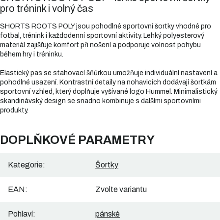
pro trénink i volný čas
SHORTS ROOTS POLY jsou pohodlné sportovní šortky vhodné pro
fotbal, trénink i každodenní sportovní aktivity. Lehký polyesterový
materiál zajišťuje komfort při nošení a podporuje volnost pohybu
během hry i tréninku.
Elastický pas se stahovací šňůrkou umožňuje individuální nastavení a
pohodlné usazení. Kontrastní detaily na nohavicích dodávají šortkám
sportovní vzhled, který doplňuje vyšívané logo Hummel. Minimalistický
skandinávský design se snadno kombinuje s dalšími sportovními
produkty.
DOPLŇKOVÉ PARAMETRY
Kategorie
:
Šortky
EAN
:
Zvolte variantu
Pohlaví
:
pánské