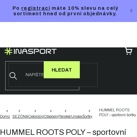
Přejít
Po
registraci
máte 10% slevu na celý
na
sortiment hned od první objednávky.
obsah
NÁ
KO
HLEDAT
HUMMEL ROOTS
POLY – sportovní šortky
Domů
SEZÓNA
Celoroční
Oblečení
Pánské/Unisex
Šortky
HUMMEL ROOTS POLY – sportovní