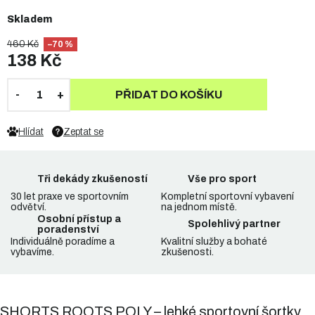
Skladem
460 Kč
–70 %
138 Kč
PŘIDAT DO KOŠÍKU
Hlídat
Zeptat se
Tři dekády zkušeností
Vše pro sport
30 let praxe ve sportovním
Kompletní sportovní vybavení
odvětví.
na jednom místě.
Osobní přístup a
Spolehlivý partner
poradenství
Individuálně poradíme a
Kvalitní služby a bohaté
vybavíme.
zkušenosti.
SHORTS ROOTS POLY – lehké sportovní šortky