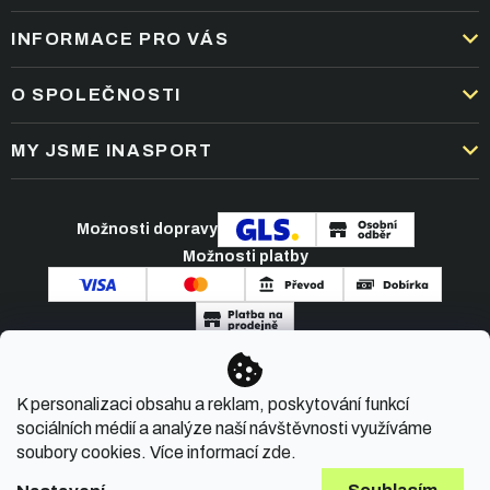
INFORMACE PRO VÁS
DOPRAVA A PLATBA
O SPOLEČNOSTI
OBCHODNÍ PODMÍNKY
KARIÉRA
MY JSME INASPORT
REKLAMACE A VRÁCENÍ ZBOŽÍ
NEJČASTĚJŠÍ OTÁZKY
ZPRACOVÁNÍ OSOBNÍCH ÚDAJŮ
O NÁS
PODMÍNKY AKCÍ
Možnosti dopravy
ČLÁNKY A NOVINKY
Možnosti platby
KONTAKT
Copyright 2026
INASPORT.CZ
. Všechna práva
K personalizaci obsahu a reklam, poskytování funkcí
vyhrazena.
sociálních médií a analýze naší návštěvnosti využíváme
soubory cookies. Více informací
zde
.