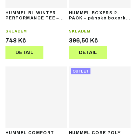
HUMMEL BL WINTER
HUMMEL BOXERS 2-
PERFORMANCE TEE –
PACK – pánské boxerky
funkční termotričko s
(2 ks)
dlouhým rukávem
SKLADEM
SKLADEM
748 Kč
396,50 Kč
DETAIL
DETAIL
OUTLET
HUMMEL COMFORT
HUMMEL CORE POLY –