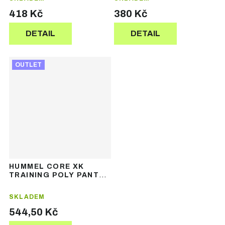
418 Kč
380 Kč
DETAIL
DETAIL
OUTLET
HUMMEL CORE XK
TRAINING POLY PANTS
– tréninkové tepláky
SKLADEM
544,50 Kč