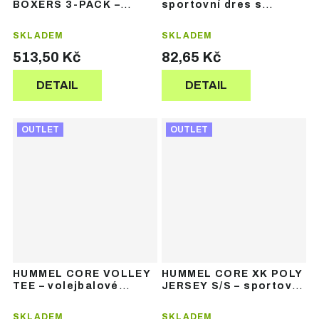
BOXERS 3-PACK –
sportovní dres s
pánské boxerky 3 ks
krátkým rukávem
SKLADEM
SKLADEM
513,50 Kč
82,65 Kč
DETAIL
DETAIL
OUTLET
OUTLET
HUMMEL CORE VOLLEY
HUMMEL CORE XK POLY
TEE – volejbalové
JERSEY S/S – sportovní
tričko
dres s krátkým rukávem
SKLADEM
SKLADEM