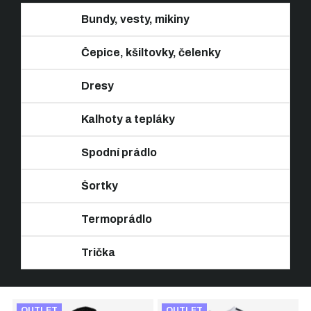
Bundy, vesty, mikiny
Čepice, kšiltovky, čelenky
Dresy
Kalhoty a tepláky
Spodní prádlo
Šortky
Termoprádlo
Trička
Ř
V
a
OUTLET
OUTLET