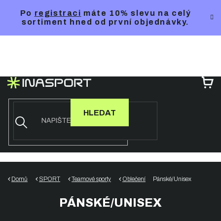
Přejít
Po
registraci
máte 10% slevu na celý
na
sortiment hned od první objednávky.
obsah
NÁ
KO
HLEDAT
Domů
SPORT
Teamové sporty
Oblečení
Pánské/Unisex
PÁNSKÉ/UNISEX