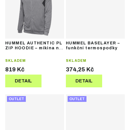
HUMMEL AUTHENTIC PL
HUMMEL BASELAYER –
ZIP HOODIE – mikina na
funkční termospodky
zip s kapucí
SKLADEM
SKLADEM
819 Kč
374,25 Kč
DETAIL
DETAIL
OUTLET
OUTLET