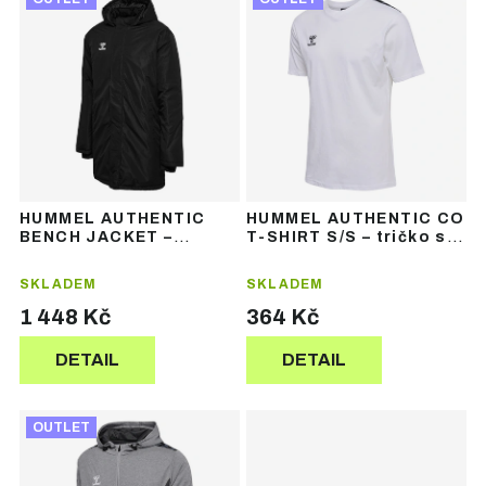
ý
z
p
e
i
n
s
í
p
p
r
r
o
o
d
d
u
u
HUMMEL AUTHENTIC
HUMMEL AUTHENTIC CO
k
k
BENCH JACKET –
T-SHIRT S/S – tričko s
t
t
sportovní bunda
krátkým rukávem
ů
ů
SKLADEM
SKLADEM
1 448 Kč
364 Kč
DETAIL
DETAIL
OUTLET