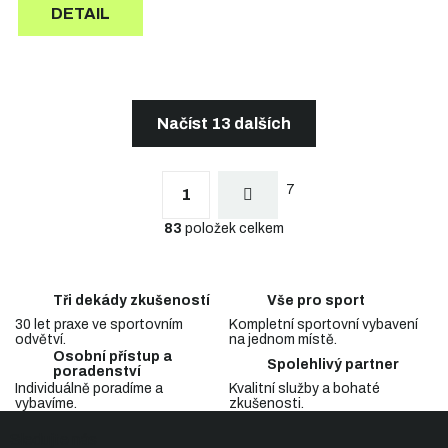
DETAIL
Načíst 13 dalších
S
t
O
r
7
v
1
á
l
n
83
položek celkem
á
k
d
o
a
v
c
á
Tři dekády zkušeností
Vše pro sport
n
í
í
30 let praxe ve sportovním
Kompletní sportovní vybavení
p
odvětví.
na jednom místě.
r
Osobní přístup a
v
Spolehlivý partner
poradenství
k
Individuálně poradíme a
Kvalitní služby a bohaté
y
vybavíme.
zkušenosti.
Z
v
Sledujte nás
á
ý