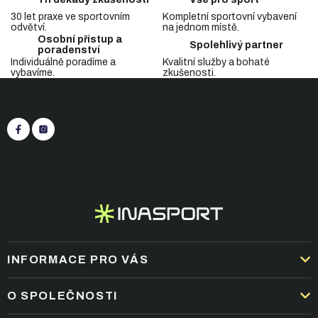
d
30 let praxe ve sportovním
Kompletní sportovní vybavení
a
odvětví.
na jednom místě.
c
Osobní přístup a
Spolehlivý partner
í
poradenství
p
Individuálně poradíme a
Kvalitní služby a bohaté
vybavíme.
zkušenosti.
r
Z
v
Sledujte nás
á
k
p
y
v
a
ý
t
+420 545 422 430
(Po-Pá: 9:00 - 15:30)
p
í
eshop@inasport.cz
Odpovíme do 24 h
i
s
u
INFORMACE PRO VÁS
DOPRAVA A PLATBA
O SPOLEČNOSTI
OBCHODNÍ PODMÍNKY