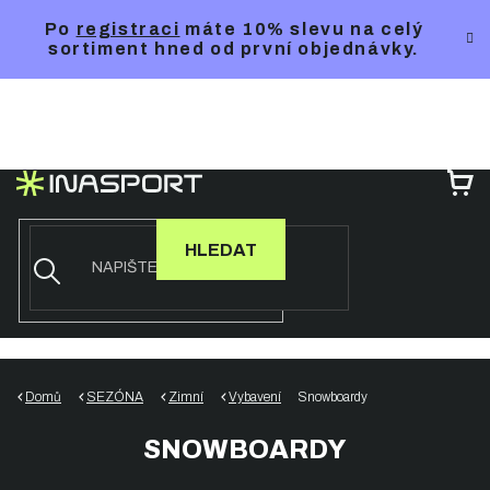
Přejít
Po
registraci
máte 10% slevu na celý
na
sortiment hned od první objednávky.
obsah
NÁ
KO
HLEDAT
Domů
SEZÓNA
Zimní
Vybavení
Snowboardy
SNOWBOARDY