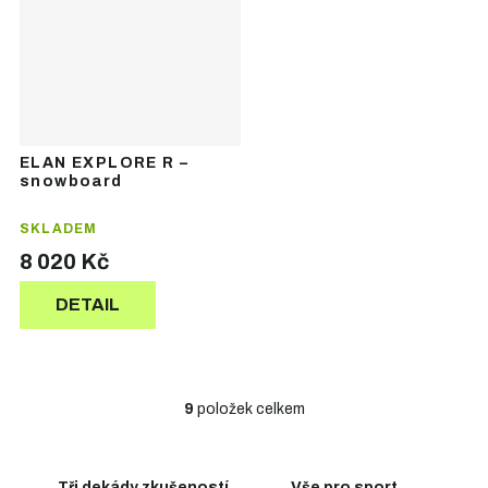
ELAN EXPLORE R –
snowboard
SKLADEM
8 020 Kč
DETAIL
9
položek celkem
O
v
l
á
Tři dekády zkušeností
Vše pro sport