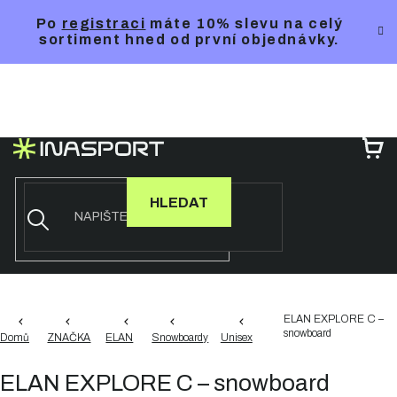
Přejít
Po
registraci
máte 10% slevu na celý
na
sortiment hned od první objednávky.
obsah
NÁ
KO
HLEDAT
ELAN EXPLORE C –
snowboard
Domů
ZNAČKA
ELAN
Snowboardy
Unisex
ELAN EXPLORE C – snowboard