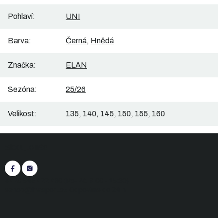
Pohlaví
:
UNI
Barva
:
Černá
,
Hnědá
Značka
:
ELAN
Sezóna
:
25/26
Velikost
:
135, 140, 145, 150, 155, 160
Z
Sledujte nás
á
p
a
t
+420 545 422 430
(Po-Pá: 9:00 - 15:30)
í
eshop@inasport.cz
Odpovíme do 24 h