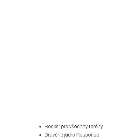
5
hvězdiček.
Rocker pro všechny terény
Dřevěné jádro Response