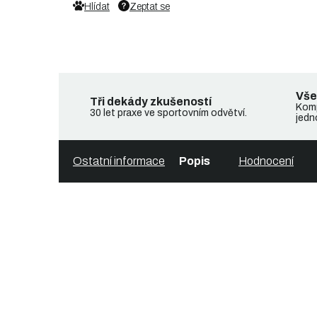
Hlídat
Zeptat se
Vše
Tři dekády zkušeností
Komp
30 let praxe ve sportovním odvětví.
jedn
Ostatní informace
Popis
Hodnocení