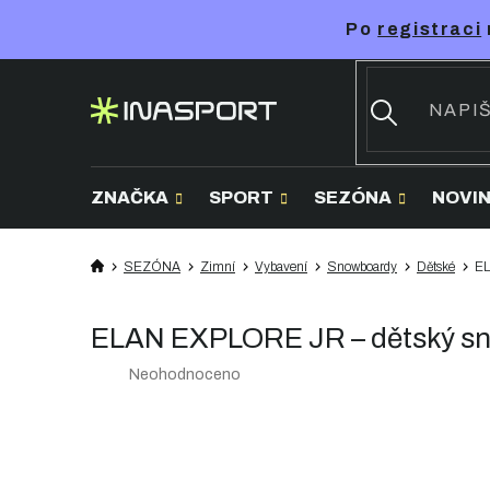
Přejít
Po
registraci
na
obsah
ZNAČKA
SPORT
SEZÓNA
NOVI
SEZÓNA
Zimní
Vybavení
Snowboardy
Dětské
EL
ELAN EXPLORE JR – dětský s
Průměrné
Neohodnoceno
hodnocení
produktu
je
0,0
z