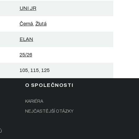
UNI JR
Černá
,
Žlutá
ELAN
25/26
105, 115, 125
O SPOLEČNOSTI
KARIÉRA
NEJČASTĚJŠÍ OTÁZKY
Ů