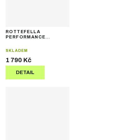
ROTTEFELLA
PERFORMANCE
CLASSIC - běžkařské
vázání na klasiku
SKLADEM
1 790 Kč
DETAIL