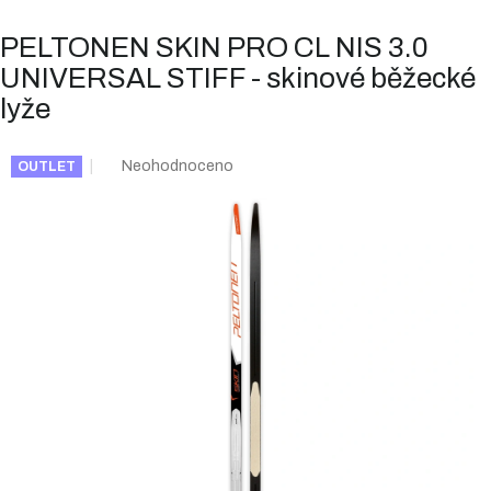
PELTONEN SKIN PRO CL NIS 3.0
UNIVERSAL STIFF - skinové běžecké
lyže
Průměrné
Neohodnoceno
OUTLET
hodnocení
produktu
je
0,0
z
5
hvězdiček.