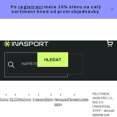
Přejít
Po
registraci
máte 10% slevu na celý
na
sortiment hned od první objednávky.
obsah
NÁ
KO
HLEDAT
PELTONEN
SKIN PRO CL
Domů
SEZÓNA
Zimní
Vybavení
Běžky
Nemazací
Pánské/Unisex
NIS 3.0
běžky
UNIVERSAL
STIFF - skinové
běžecké lyže