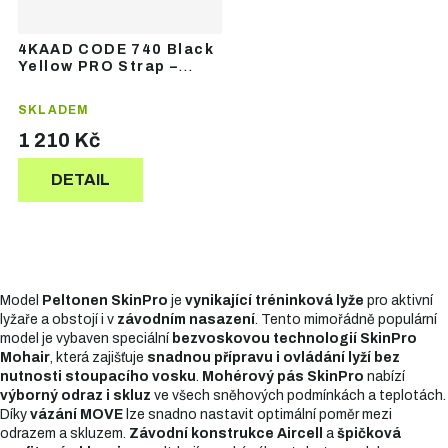
4KAAD CODE 740 Black
Yellow PRO Strap –
běžecké hole
SKLADEM
1 210 Kč
DETAIL
Model
Peltonen SkinPro
je
vynikající tréninková lyže
pro aktivní
lyžaře a obstojí i v
závodním nasazení
. Tento mimořádně populární
model je vybaven speciální
bezvoskovou technologií SkinPro
Mohair
, která zajišťuje
snadnou přípravu i ovládání lyží bez
nutnosti stoupacího vosku
.
Mohérový pás SkinPro
nabízí
výborný odraz i skluz
ve všech sněhových podmínkách a teplotách.
Díky
vázání MOVE
lze snadno nastavit optimální poměr mezi
odrazem a skluzem.
Závodní konstrukce Aircell
a
špičková