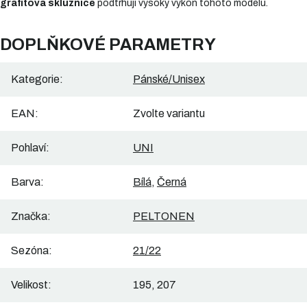
grafitová skluznice
podtrhují vysoký výkon tohoto modelu.
DOPLŇKOVÉ PARAMETRY
Kategorie
:
Pánské/Unisex
EAN
:
Zvolte variantu
Pohlaví
:
UNI
Barva
:
Bílá
,
Černá
Značka
:
PELTONEN
Sezóna
:
21/22
Velikost
:
195, 207