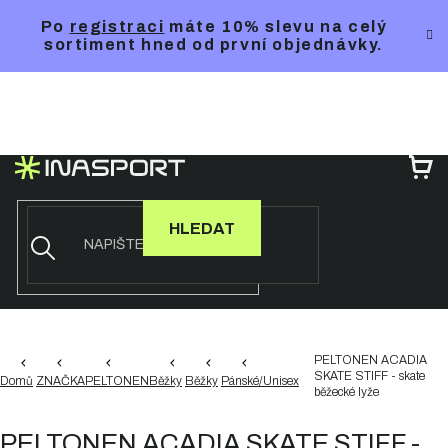
Přejít
Po
registraci
máte 10% slevu na celý
na
sortiment hned od první objednávky.
obsah
NÁ
KO
HLEDAT
PELTONEN ACADIA
SKATE STIFF - skate
Domů
ZNAČKA
PELTONEN
Běžky
Běžky
Pánské/Unisex
běžecké lyže
PELTONEN ACADIA SKATE STIFF -