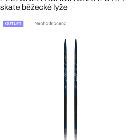
skate běžecké lyže
Průměrné
Neohodnoceno
OUTLET
hodnocení
produktu
je
0,0
z
5
hvězdiček.