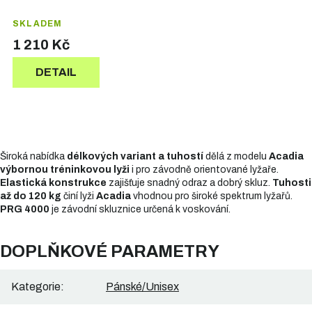
běžecké hole
SKLADEM
1 210 Kč
DETAIL
Široká nabídka
délkových variant a tuhostí
dělá z modelu
Acadia
výbornou tréninkovou lyži
i pro závodně orientované lyžaře.
Elastická konstrukce
zajišťuje snadný odraz a dobrý skluz.
Tuhosti
až do 120 kg
činí lyži
Acadia
vhodnou pro široké spektrum lyžařů.
PRG 4000
je závodní skluznice určená k voskování.
DOPLŇKOVÉ PARAMETRY
Kategorie
:
Pánské/Unisex