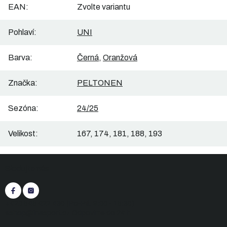
EAN
:
Zvolte variantu
Pohlaví
:
UNI
Barva
:
Černá
,
Oranžová
Značka
:
PELTONEN
Sezóna
:
24/25
Velikost
:
167, 174, 181, 188, 193
Z
Sledujte nás
á
p
a
t
+420 545 422 430
(Po-Pá: 9:00 - 15:30)
í
eshop@inasport.cz
Odpovíme do 24 h