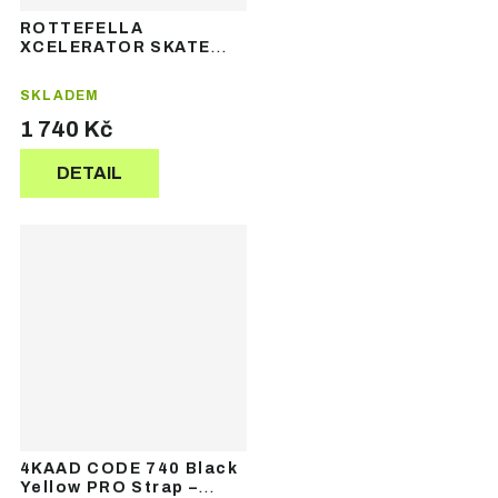
ROTTEFELLA
XCELERATOR SKATE
GREY SINGLEPACK -
skate běžkařské vázání
SKLADEM
1 740 Kč
DETAIL
4KAAD CODE 740 Black
Yellow PRO Strap –