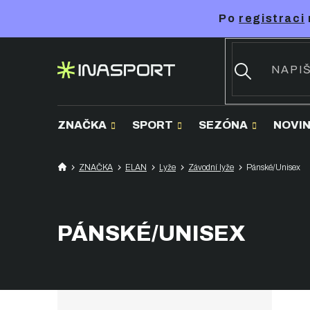
Přejít
Po
registraci
na
obsah
ZNAČKA
SPORT
SEZÓNA
NOVI
ZNAČKA
ELAN
Lyže
Závodní lyže
Pánské/Unisex
PÁNSKÉ/UNISEX
P