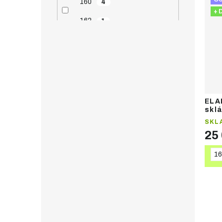
160
4
+ 
162
1
165
2
166
4
167
1
168
1
ELA
sklá
170
3
lyže
SKL
25
172
5
174
1
16
175
1
177
1
178
2