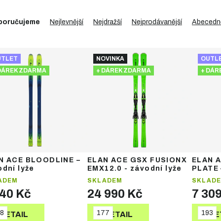
poručujeme
Nejlevnější
Nejdražší
Nejprodávanější
Abecedn
UTLET
NOVINKA
OUTL
DÁREK ZDARMA
+ DÁREK ZDARMA
+ DÁR
N ACE BLOODLINE –
ELAN ACE GSX FUSIONX
ELAN 
dní lyže
EMX12.0 - závodní lyže
PLATE 
ADEM
SKLADEM
SKLAD
840 Kč
24 990 Kč
7 30
8
177
193
DETAIL
DETAIL
DE