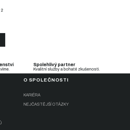
2
enství
Spolehlivý partner
avíme.
Kvalitní služby a bohaté zkušenosti.
O SPOLEČNOSTI
KARIÉRA
NEJČASTĚJŠÍ OTÁZKY
Ů