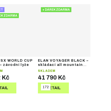
ET
+ DÁREK ZDARMA
EK ZDARMA
GSX WORLD CUP
ELAN VOYAGER BLACK –
– závodní lyže
skládací all mountain
lyže
EM
SKLADEM
2 Kč
41 790 Kč
172
TAIL
DETAIL