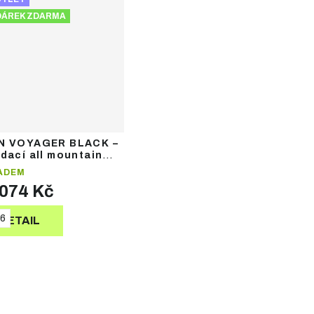
DÁREK ZDARMA
N VOYAGER BLACK –
dací all mountain
ADEM
 074 Kč
6
DETAIL