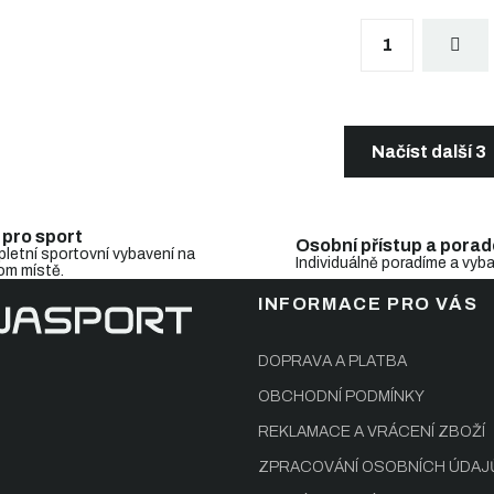
S
1
t
r
á
n
O
k
v
o
l
Načíst další 3
v
á
á
d
n
a
í
c
 pro sport
Osobní přístup a porad
í
letní sportovní vybavení na
Individuálně poradíme a vyb
om místě.
p
r
INFORMACE PRO VÁS
v
k
y
DOPRAVA A PLATBA
v
OBCHODNÍ PODMÍNKY
ý
p
REKLAMACE A VRÁCENÍ ZBOŽÍ
i
s
ZPRACOVÁNÍ OSOBNÍCH ÚDAJ
u