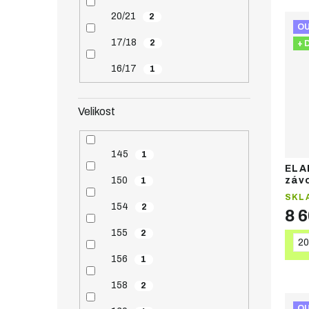
20/21
2
O
17/18
2
+ 
16/17
1
Velikost
145
1
ELA
150
závo
1
SKL
154
2
8 
155
2
20
156
1
158
2
O