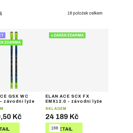
16
položek celkem
ě
ET
+ DÁREK ZDARMA
EK ZDARMA
ACE GSX WC
ELAN ACE SCX FX
– závodní lyže
EMX12.0 - závodní lyže
EM
SKLADEM
9,50 Kč
24 189 Kč
168
TAIL
DETAIL