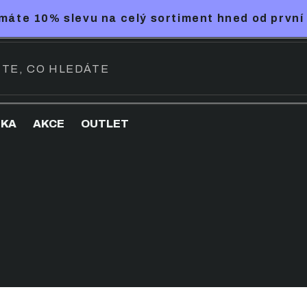
máte 10% slevu na celý sortiment hned od první
NKA
AKCE
OUTLET