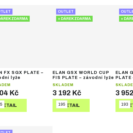
UTLET
OUTLET
OUTL
DÁREK ZDARMA
+ DÁREK ZDARMA
+ DÁR
N FX SGX PLATE –
ELAN GSX WORLD CUP
ELAN 
dní lyže
FIS PLATE – závodní lyže
PLATE 
ADEM
SKLADEM
SKLAD
604 Kč
3 192 Kč
3 95
5
195
193
DETAIL
DETAIL
DE
UTLET