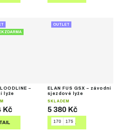
ET
OUTLET
EK ZDARMA
BLOODLINE –
ELAN FUS GSX – závodní
í lyže
sjezdové lyže
EM
SKLADEM
4 Kč
5 380 Kč
170
175
TAIL
DETAIL