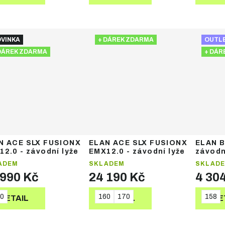
VINKA
+ DÁREK ZDARMA
OUTL
DÁREK ZDARMA
+ DÁR
N ACE SLX FUSIONX
ELAN ACE SLX FUSIONX
ELAN 
2.0 - závodní lyže
EMX12.0 - závodní lyže
závodn
ADEM
SKLADEM
SKLAD
 990 Kč
24 190 Kč
4 30
0
160
170
158
DETAIL
DETAIL
DE