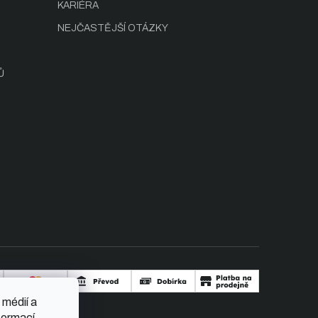
KARIÉRA
NEJČASTĚJŠÍ OTÁZKY
Ů
 médií a
formací