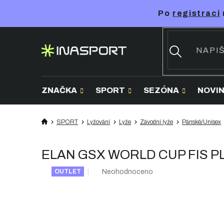
Přejít
Po
registraci
na
obsah
ZNAČKA
SPORT
SEZÓNA
NOVI
SPORT
Lyžování
Lyže
Závodní lyže
Pánské/Unisex
ELAN GSX WORLD CUP FIS PLA
Průměrné
Neohodnoceno
OUTLET
hodnocení
produktu
je
0,0
z