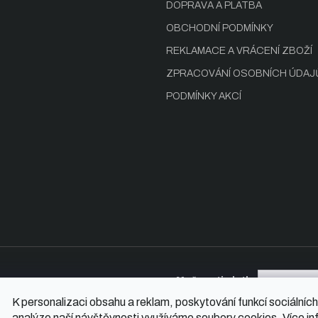
DOPRAVA A PLATBA
OBCHODNÍ PODMÍNKY
REKLAMACE A VRÁCENÍ ZBOŽÍ
ZPRACOVÁNÍ OSOBNÍCH ÚDAJ
PODMÍNKY AKCÍ
Možnosti platby
K personalizaci obsahu a reklam, poskytování funkcí sociálních
analýze naší návštěvnosti využíváme soubory cookies. Více in