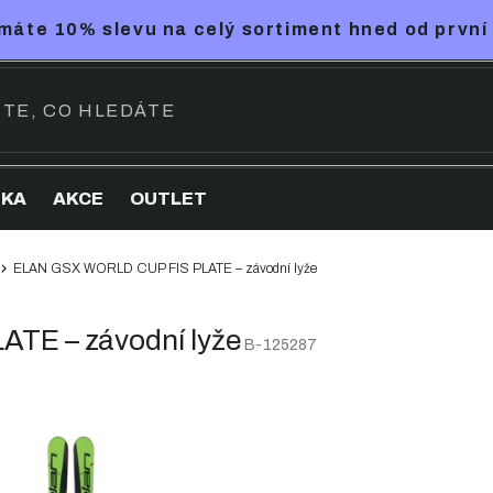
máte 10% slevu na celý sortiment hned od první
NKA
AKCE
OUTLET
ELAN GSX WORLD CUP FIS PLATE – závodní lyže
TE – závodní lyže
B-125287