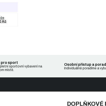
yže
0 Kč
 pro sport
Osobní přístup a pora
letní sportovní vybavení na
Individuálně poradíme a vyb
om místě.
DOPLŇKOVÉ