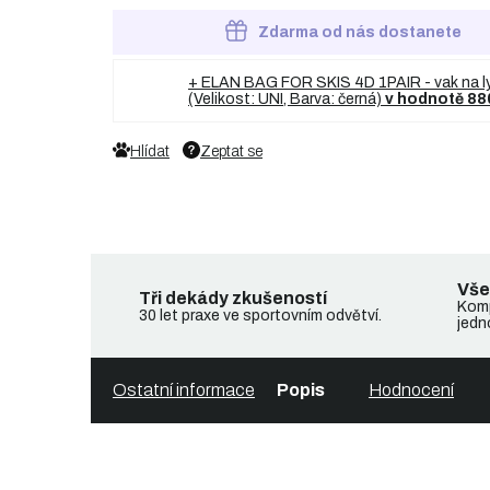
Zdarma od nás dostanete
+ ELAN BAG FOR SKIS 4D 1PAIR - vak na l
(Velikost: UNI, Barva: černá)
v hodnotě 88
Hlídat
Zeptat se
Vše
Tři dekády zkušeností
Komp
30 let praxe ve sportovním odvětví.
jedn
Ostatní informace
Popis
Hodnocení