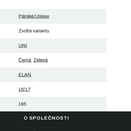
Pánské/Unisex
Zvolte variantu
UNI
Černá
,
Zelená
ELAN
16/17
195
O SPOLEČNOSTI