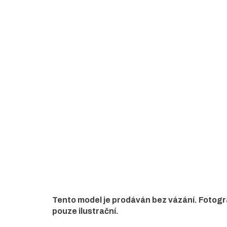
5
hvězdiček.
Tento model je prodáván bez vázání. Fotogra
pouze ilustrační.