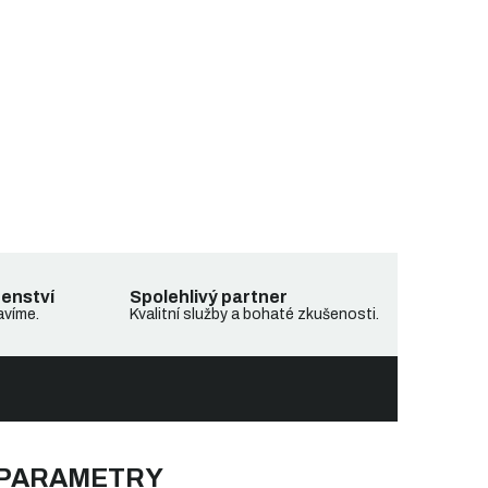
denství
Spolehlivý partner
avíme.
Kvalitní služby a bohaté zkušenosti.
 PARAMETRY