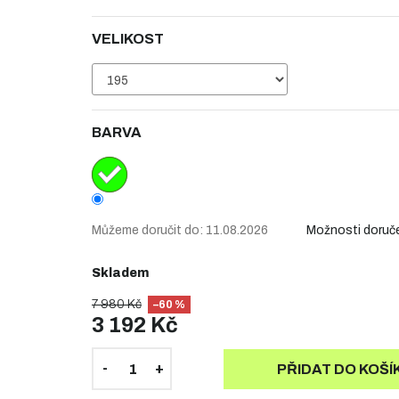
VELIKOST
BARVA
Můžeme doručit do:
11.08.2026
Možnosti doruč
Skladem
7 980 Kč
–60 %
3 192 Kč
PŘIDAT DO KOŠÍ